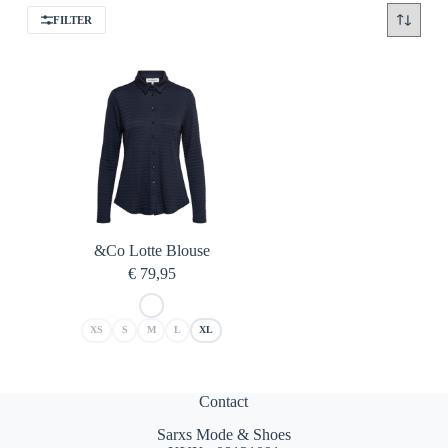
FILTER
&Co Lotte Blouse
€
79,95
XS
S
M
L
XL
Contact
Sarxs Mode & Shoes