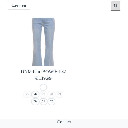
FILTER
DNM Pure BOWIE L32
€
119,99
25
26
27
28
29
30
31
32
Contact