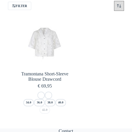
FILTER
Tramontana Short-Sleeve
Blouse Drawcord
€
69,95
34.0
36.0
38.0
40.0
42.0
Contact