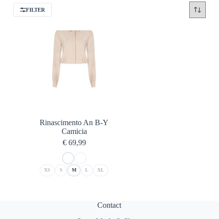
FILTER
Rinascimento An B-Y
Camicia
€
69,99
XS
S
M
L
XL
Contact