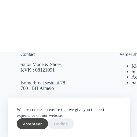
Contact
Verder s
Sarxs Mode & Shoes
Kl
KVK : 08121091
Sc
Ac
Sa
Bornerbroeksestraat 78
7601 BH Almelo
sarxsmode@hotmail.com
We use cookies to ensure that we give you the best
0546 812 230
experience on our website.
Accepteer
Decline
Socials