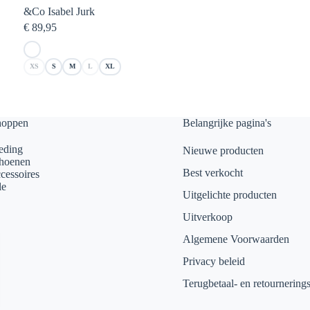
&Co Isabel Jurk
€
89,95
XS
S
M
L
XL
hoppen
Belangrijke pagina's
eding
Nieuwe producten
hoenen
Best verkocht
cessoires
le
Uitgelichte producten
Uitverkoop
Algemene Voorwaarden
Privacy beleid
Terugbetaal- en retournering