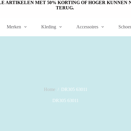
ET OP: SALE ARTIKELEN MET 50% KORTING OF HOGER KUNN
TERUG.
Merken
Kleding
Accessoires
Schoe
Home
/
DR305 63011
DR305 63011