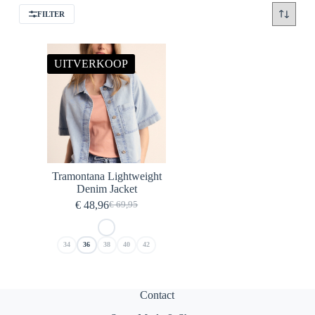
FILTER
UITVERKOOP
Tramontana Lightweight
Denim Jacket
€
48,96
€
69,95
Oorspronkelijke
Huidige
prijs
prijs
was:
is:
34
36
38
40
42
€ 69,95.
€ 48,96.
Contact