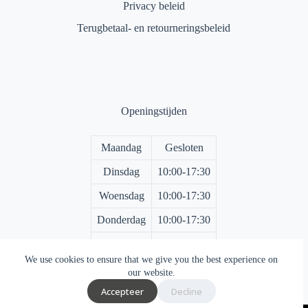
Privacy beleid
Terugbetaal- en retourneringsbeleid
Openingstijden
Maandag
Gesloten
Dinsdag
10:00-17:30
Woensdag
10:00-17:30
Donderdag
10:00-17:30
Vrijdag
10:00-17:30
We use cookies to ensure that we give you the best experience on
Zaterdag
10:00-17:00
our website.
Accepteer
Decline
Zondag
Gesloten