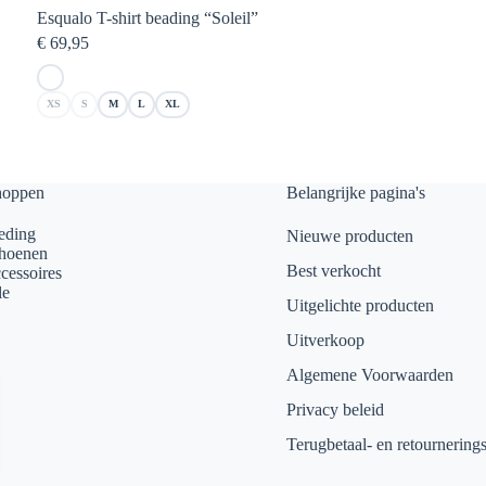
Esqualo T-shirt beading “Soleil”
€
69,95
XS
S
M
L
XL
hoppen
Belangrijke pagina's
eding
Nieuwe producten
hoenen
Best verkocht
cessoires
le
Uitgelichte producten
Uitverkoop
Algemene Voorwaarden
Privacy beleid
Terugbetaal- en retournering