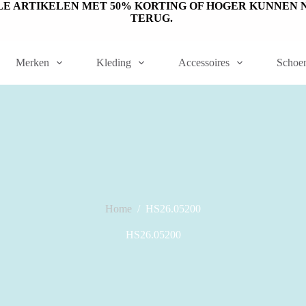
ET OP: SALE ARTIKELEN MET 50% KORTING OF HOGER KUNN
TERUG.
Merken
Kleding
Accessoires
Schoe
Home
/
HS26.05200
HS26.05200