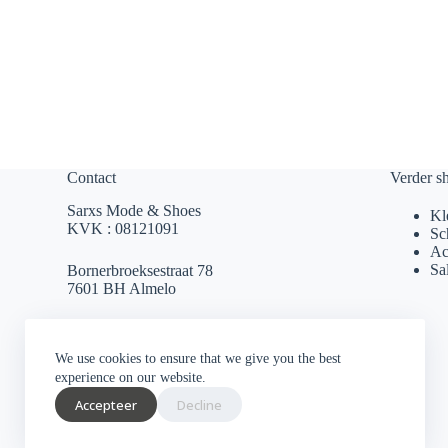
Contact
Verder s
Sarxs Mode & Shoes
Kl
KVK : 08121091
Sc
Ac
Sa
Bornerbroeksestraat 78
7601 BH Almelo
sarxsmode@hotmail.com
We use cookies to ensure that we give you the best
0546 812 230
experience on our website.
Accepteer
Decline
Socials