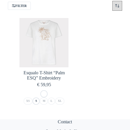
FILTER
Esqualo T-Shirt “Palm
ESQ” Embroidery
€
59,95
XS
S
M
L
XL
Contact