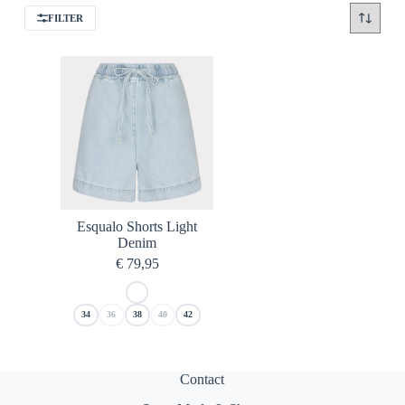
FILTER
Esqualo Shorts Light
Denim
€
79,95
34
36
38
40
42
Contact