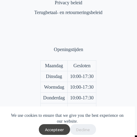
Privacy beleid
Terugbetaal- en retourneringsbeleid
Openingstijden
Maandag
Gesloten
Dinsdag
10:00-17:30
Woensdag
10:00-17:30
Donderdag
10:00-17:30
Vrijdag
10:00-17:30
We use cookies to ensure that we give you the best experience on
Zaterdag
10:00-17:00
our website.
Accepteer
Decline
Zondag
Gesloten