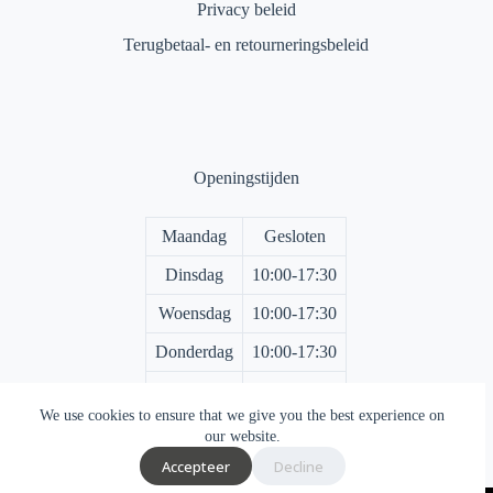
Privacy beleid
Terugbetaal- en retourneringsbeleid
Openingstijden
Maandag
Gesloten
Dinsdag
10:00-17:30
Woensdag
10:00-17:30
Donderdag
10:00-17:30
Vrijdag
10:00-17:30
We use cookies to ensure that we give you the best experience on
Zaterdag
10:00-17:00
our website.
Accepteer
Decline
Zondag
Gesloten