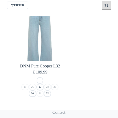
FILTER
DNM Pure Cooper L32
€
109,99
25
26
27
28
29
30
31
32
Contact