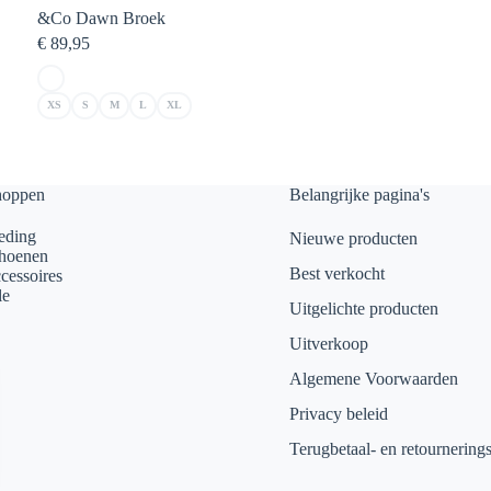
&Co Dawn Broek
€
89,95
XS
S
M
L
XL
hoppen
Belangrijke pagina's
eding
Nieuwe producten
hoenen
Best verkocht
cessoires
le
Uitgelichte producten
Uitverkoop
Algemene Voorwaarden
Privacy beleid
Terugbetaal- en retournering