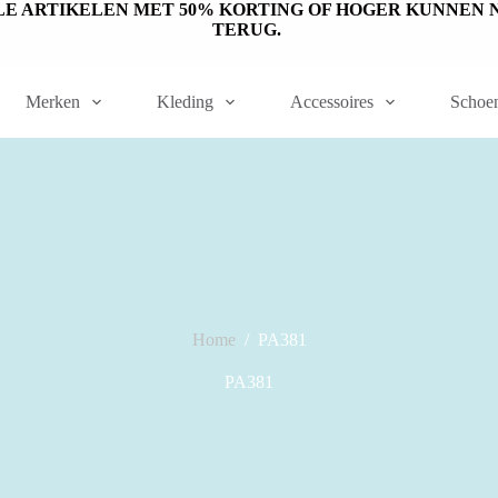
ET OP: SALE ARTIKELEN MET 50% KORTING OF HOGER KUNN
TERUG.
Merken
Kleding
Accessoires
Schoe
Home
/
PA381
PA381