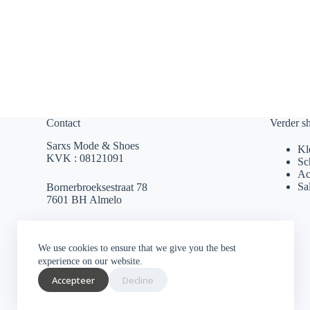
Contact
Verder s
Sarxs Mode & Shoes
Kl
KVK : 08121091
Sc
Ac
Sa
Bornerbroeksestraat 78
7601 BH Almelo
sarxsmode@hotmail.com
We use cookies to ensure that we give you the best
0546 812 230
experience on our website.
Accepteer
Decline
Socials