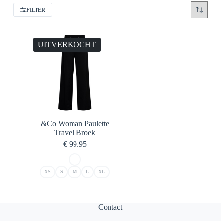
FILTER
UITVERKOCHT
&Co Woman Paulette
Travel Broek
€
99,95
XS
S
M
L
XL
Contact