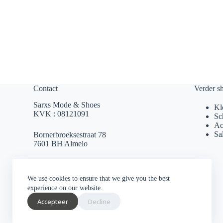
Contact
Verder s
Sarxs Mode & Shoes
Kl
KVK : 08121091
Sc
Ac
Sa
Bornerbroeksestraat 78
7601 BH Almelo
sarxsmode@hotmail.com
We use cookies to ensure that we give you the best
0546 812 230
experience on our website.
Accepteer
Decline
Socials