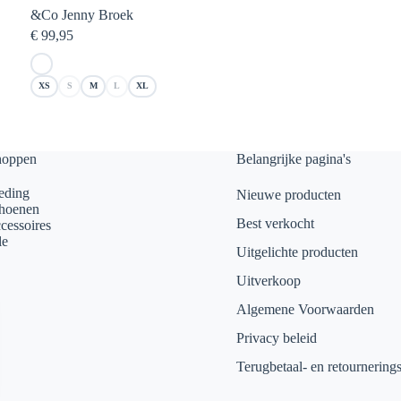
&Co Jenny Broek
€
99,95
XS
S
M
L
XL
hoppen
Belangrijke pagina's
eding
Nieuwe producten
hoenen
Best verkocht
cessoires
le
Uitgelichte producten
Uitverkoop
Algemene Voorwaarden
Privacy beleid
Terugbetaal- en retournering