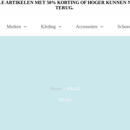
ET OP: SALE ARTIKELEN MET 50% KORTING OF HOGER KUNN
TERUG.
Merken
Kleding
Accessoires
Schoe
Home
/
PA424
PA424