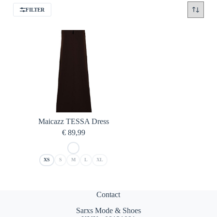
FILTER
Maicazz TESSA Dress
€
89,99
XS
S
M
L
XL
Contact
Sarxs Mode & Shoes