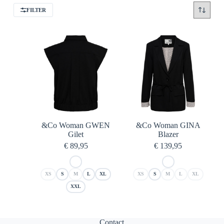
FILTER
&Co Woman GWEN
&Co Woman GINA
Gilet
Blazer
€
89,95
€
139,95
XS
S
M
L
XL
XS
S
M
L
XL
XXL
Contact