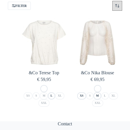
FILTER
&Co Terese Top
&Co Nika Blouse
€
59,95
€
69,95
XS
S
M
L
XL
XS
S
M
L
XL
XXL
XXL
Contact