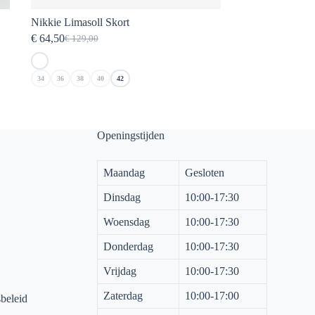
Nikkie Limasoll Skort
€
64,50
€
129,00
Oorspronkelijke
Huidige
prijs
prijs
was:
is:
34
36
38
40
42
€ 129,00.
€ 64,50.
Openingstijden
Maandag
Gesloten
Dinsdag
10:00-17:30
Woensdag
10:00-17:30
Donderdag
10:00-17:30
Vrijdag
10:00-17:30
Zaterdag
10:00-17:00
sbeleid