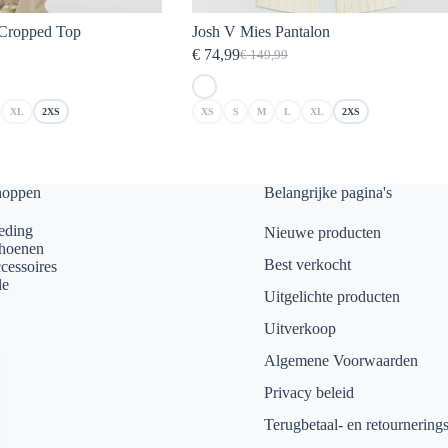
 Cropped Top
Josh V Mies Pantalon
€
74,99
€
149,99
elijke
Oorspronkelijke
Huidige
prijs
prijs
was:
is:
XL
2XS
XS
S
M
L
XL
2XS
€ 149,99.
€ 74,99.
hoppen
Belangrijke pagina's
eding
Nieuwe producten
hoenen
Best verkocht
cessoires
le
Uitgelichte producten
Uitverkoop
Algemene Voorwaarden
Privacy beleid
Terugbetaal- en retournering