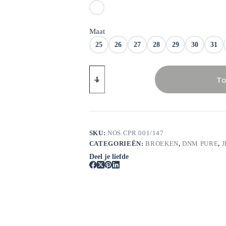
Maat
25
26
27
28
29
30
31
DNM
Pure
To
Cooper
L32
aantal
SKU:
NOS.CPR.001/147
CATEGORIEËN:
BROEKEN
,
DNM PURE
,
J
Deel je liefde