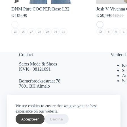
DNM Pure COOPER Base L32
Josh V Vivanna
€
109,99
€
69,99
€
139,99
Oorspronk
Huidige
prijs
prijs
was:
is:
25
26
27
28
29
30
31
XS
S
M
L
€ 139,99.
€ 69,99.
Contact
Verder s
Sarxs Mode & Shoes
Kl
KVK : 08121091
Sc
Ac
Sa
Bornerbroeksestraat 78
7601 BH Almelo
sarxsmode@hotmail.com
We use cookies to ensure that we give you the best
0546 812 230
experience on our website.
Accepteer
Decline
Socials