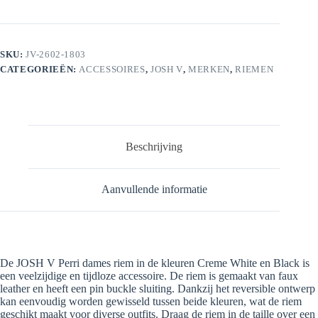
Reversible
Riem
aantal
SKU:
JV-2602-1803
CATEGORIEËN:
ACCESSOIRES
,
JOSH V
,
MERKEN
,
RIEMEN
Beschrijving
Aanvullende informatie
De JOSH V Perri dames riem in de kleuren Creme White en Black is
een veelzijdige en tijdloze accessoire. De riem is gemaakt van faux
leather en heeft een pin buckle sluiting. Dankzij het reversible ontwerp
kan eenvoudig worden gewisseld tussen beide kleuren, wat de riem
geschikt maakt voor diverse outfits. Draag de riem in de taille over een