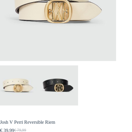
Josh V Perri Reversible Riem
€
39,99
€
79,99