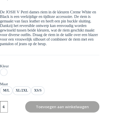
Oorspronkelijke
Huidige
prijs
prijs
was:
is:
De JOSH V Perri dames riem in de kleuren Creme White en
€ 79,99.
€ 39,99.
Black is een veelzijdige en tijdloze accessoire. De riem is
gemaakt van faux leather en heeft een pin buckle sluiting.
Dankzij het reversible ontwerp kan eenvoudig worden
gewisseld tussen beide kleuren, wat de riem geschikt maakt
voor diverse outfits. Draag de riem in de taille over een blazer
voor een vrouwelijk silhouet of combineer de riem met een
pantalon of jeans op de heup.
Kleur
Maat
M/L
XL/2XL
XS/S
Josh
Toevoegen aan winkelwagen
V
Perri