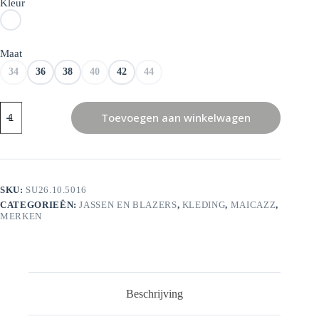
Kleur
Maat
34
36
38
40
42
44
Maicazz
Toevoegen aan winkelwagen
TIARA
-
Jacket
aantal
SKU:
SU26.10.5016
CATEGORIEËN:
JASSEN EN BLAZERS
,
KLEDING
,
MAICAZZ
,
MERKEN
Beschrijving