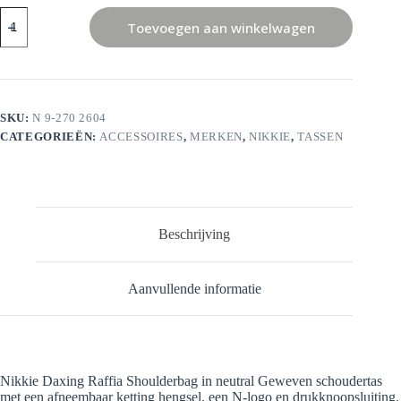
Nikkie
Toevoegen aan winkelwagen
Daxing
Raffia
Shoulderbag
aantal
SKU:
N 9-270 2604
CATEGORIEËN:
ACCESSOIRES
,
MERKEN
,
NIKKIE
,
TASSEN
Beschrijving
Aanvullende informatie
Nikkie Daxing Raffia Shoulderbag in neutral Geweven schoudertas
met een afneembaar ketting hengsel, een N-logo en drukknoopsluiting.