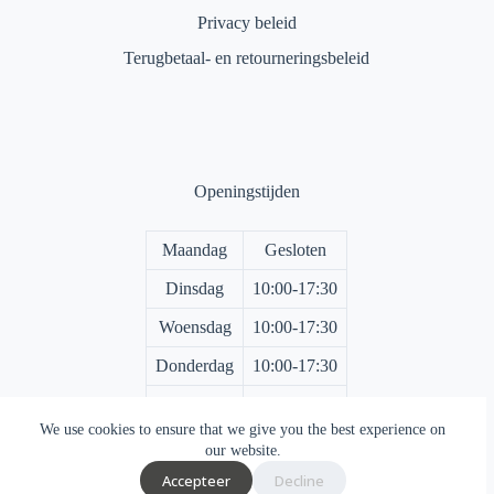
Privacy beleid
Terugbetaal- en retourneringsbeleid
Openingstijden
Maandag
Gesloten
Dinsdag
10:00-17:30
Woensdag
10:00-17:30
Donderdag
10:00-17:30
Vrijdag
10:00-17:30
We use cookies to ensure that we give you the best experience on
Zaterdag
10:00-17:00
our website.
Accepteer
Decline
Zondag
Gesloten