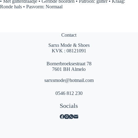
• Met glitterdraadje • Geribde boorden • Patroon: glitter • Kraag:
Ronde hals • Pasvorm: Normaal
Contact
Sarxs Mode & Shoes
KVK : 08121091
Bornerbroeksestraat 78
7601 BH Almelo
sarxsmode@hotmail.com
0546 812 230
Socials