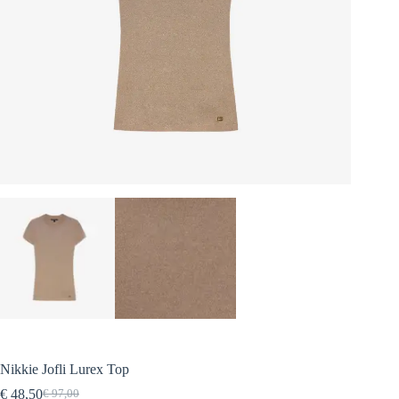
Nikkie Jofli Lurex Top
€
48,50
€
97,00