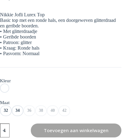
Oorspronkelijke
Huidige
prijs
prijs
was:
is:
Nikkie Jofli Lurex Top
€ 97,00.
€ 48,50.
Basic top met een ronde hals, een doorgeweven glitterdraad
en geribde boorden.
• Met glitterdraadje
• Geribde boorden
• Patroon: glitter
• Kraag: Ronde hals
• Pasvorm: Normaal
Kleur
Maat
32
34
36
38
40
42
Nikkie
Toevoegen aan winkelwagen
Jofli
Lurex