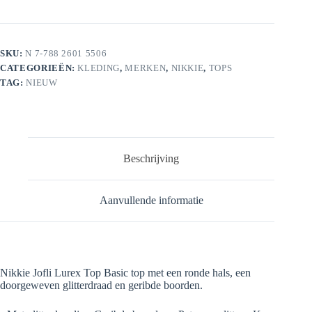
Top
aantal
SKU:
N 7-788 2601 5506
CATEGORIEËN:
KLEDING
,
MERKEN
,
NIKKIE
,
TOPS
TAG:
NIEUW
Beschrijving
Aanvullende informatie
Nikkie Jofli Lurex Top Basic top met een ronde hals, een
doorgeweven glitterdraad en geribde boorden.