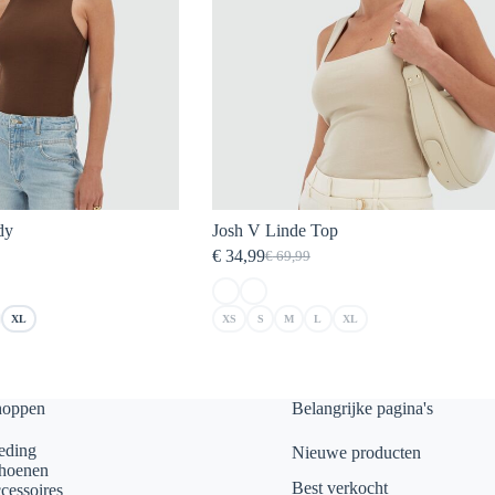
dy
Josh V Linde Top
€
34,99
€
69,99
elijke
Oorspronkelijke
Huidige
prijs
prijs
was:
is:
XL
XS
S
M
L
XL
€ 69,99.
€ 34,99.
hoppen
Belangrijke pagina's
eding
Nieuwe producten
hoenen
Best verkocht
cessoires