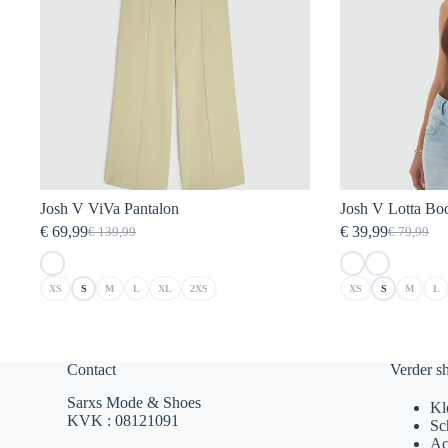
Josh V ViVa Pantalon
Josh V Lotta Bo
€
69,99
€
39,99
€
139,99
€
79,99
Oorspronkelijke
Huidige
Oorspronk
Huidige
prijs
prijs
prijs
prijs
was:
is:
was:
is:
XS
S
M
L
XL
2XS
XS
S
M
L
€ 139,99.
€ 69,99.
€ 79,99.
€ 39,99.
Contact
Verder s
Sarxs Mode & Shoes
Kl
KVK : 08121091
Sc
Ac