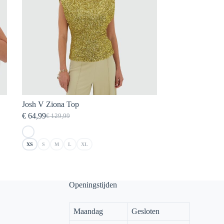
Josh V Ziona Top
€
64,99
€
129,99
Oorspronkelijke
Huidige
prijs
prijs
was:
is:
XS
S
M
L
XL
€ 129,99.
€ 64,99.
Openingstijden
Maandag
Gesloten