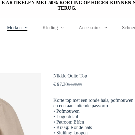
ET OP: SALE ARTIKELEN MET 50% KORTING OF HOGER KUNN
TERUG.
Merken
Kleding
Accessoires
Schoe
Nikkie Quito Top
€
97,30
€
139,00
Oorspronkelijke
Huidige
prijs
prijs
was:
is:
Korte top met een ronde hals, pofmouwen e
€ 139,00.
€ 97,30.
en een aansluitende pasvorm.
• Pofmouwen
• Logo detail
• Patroon: Effen
• Kraag: Ronde hals
• Sluiting: knopen