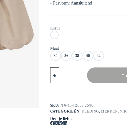
• Pasvorm: Aansluitend
Kleur
Maat
34
36
38
40
42
Nikkie
Quito
To
Top
aantal
SKU:
N 6-154 2603 2596
CATEGORIEËN:
KLEDING
,
MERKEN
,
NIK
Deel je liefde