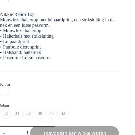
Nikkie Retiro Top
Mouwloze haltertop met luipaardprint, een striksluiting in de
nek en een losse pasvorm.
• Mouwloze haltertop
• Halterhals met striksluiting
• Luipaardprint
• Patroon: dierenprint
• Halsband: halternek
• Pasvorm: Losse pasvorm
Kleur
Maat
32
34
36
38
40
42
Nikkie
Toevoegen aan winkelwagen
Retiro