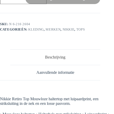
Top
aantal
SKU:
N 6-216 2604
CATEGORIEËN:
KLEDING
,
MERKEN
,
NIKKIE
,
TOPS
Beschrijving
Aanvullende informatie
Nikkie Retiro Top Mouwloze haltertop met luipaardprint, een
striksluiting in de nek en een losse pasvorm.