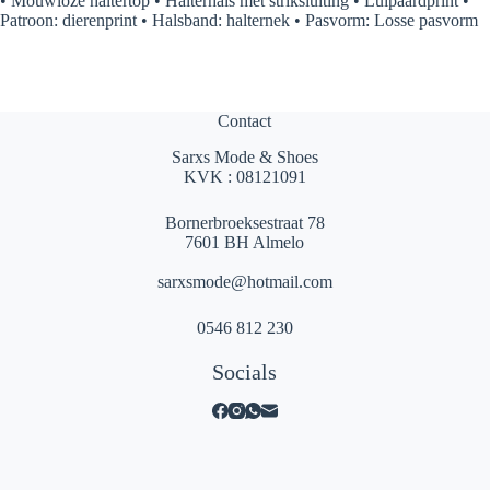
• Mouwloze haltertop • Halterhals met striksluiting • Luipaardprint •
Patroon: dierenprint • Halsband: halternek • Pasvorm: Losse pasvorm
Contact
Sarxs Mode & Shoes
KVK : 08121091
Bornerbroeksestraat 78
7601 BH Almelo
sarxsmode@hotmail.com
0546 812 230
Socials