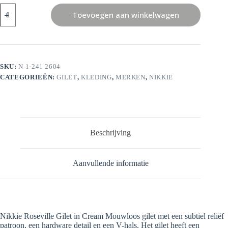
Nikkie
Toevoegen aan winkelwagen
Roseville
Gilet
aantal
SKU:
N 1-241 2604
CATEGORIEËN:
GILET
,
KLEDING
,
MERKEN
,
NIKKIE
Beschrijving
Aanvullende informatie
Nikkie Roseville Gilet in Cream Mouwloos gilet met een subtiel reliëf
patroon, een hardware detail en een V-hals. Het gilet heeft een