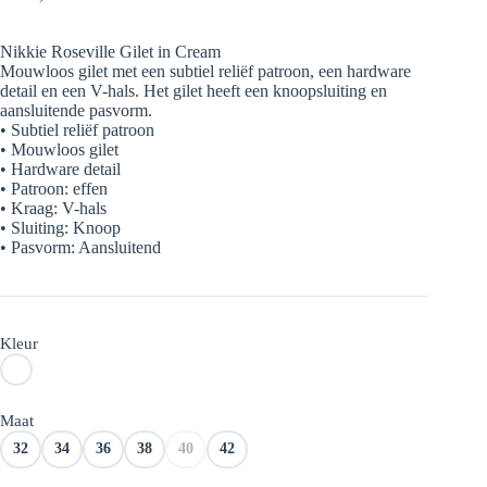
Nikkie Roseville Gilet in Cream
Mouwloos gilet met een subtiel reliëf patroon, een hardware
detail en een V-hals. Het gilet heeft een knoopsluiting en
aansluitende pasvorm.
• Subtiel reliëf patroon
• Mouwloos gilet
• Hardware detail
• Patroon: effen
• Kraag: V-hals
• Sluiting: Knoop
• Pasvorm: Aansluitend
Kleur
Maat
32
34
36
38
40
42