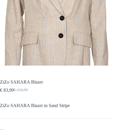
ZiZo SAHARA Blazer
€
83,99
€
119,99
Oorspronkelijke
Huidige
prijs
prijs
was:
is:
ZiZo SAHARA Blazer in Sand Stripe
€ 119,99.
€ 83,99.