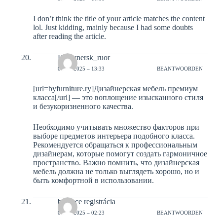
I don’t think the title of your article matches the content
lol. Just kidding, mainly because I had some doubts
after reading the article.
Dizaynersk_ruor
01-12-2025 – 13:33
BEANTWOORDEN
[url=byfurniture.ry]Дизайнерская мебель премиум
класса[/url] — это воплощение изысканного стиля
и безукоризненного качества.
Необходимо учитывать множество факторов при
выборе предметов интерьера подобного класса.
Рекомендуется обращаться к профессиональным
дизайнерам, которые помогут создать гармоничное
пространство. Важно помнить, что дизайнерская
мебель должна не только выглядеть хорошо, но и
быть комфортной в использовании.
binance registrácia
03-12-2025 – 02:23
BEANTWOORDEN