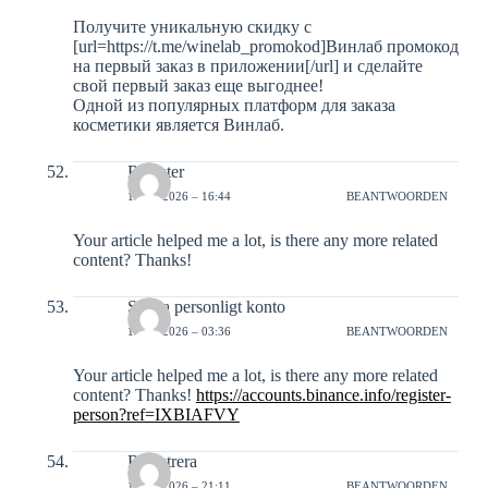
Получите уникальную скидку с
[url=https://t.me/winelab_promokod]Винлаб промокод
на первый заказ в приложении[/url] и сделайте
свой первый заказ еще выгоднее!
Одной из популярных платформ для заказа
косметики является Винлаб.
Register
15-01-2026 – 16:44
BEANTWOORDEN
Your article helped me a lot, is there any more related
content? Thanks!
Skapa personligt konto
16-01-2026 – 03:36
BEANTWOORDEN
Your article helped me a lot, is there any more related
content? Thanks!
https://accounts.binance.info/register-
person?ref=IXBIAFVY
Registrera
16-01-2026 – 21:11
BEANTWOORDEN