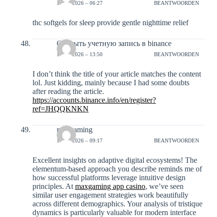
10-01-2026 – 06:27
BEANTWOORDEN
thc softgels for sleep provide gentle nighttime relief
Открыть учетную запись в binance
11-01-2026 – 13:50
BEANTWOORDEN
I don’t think the title of your article matches the content
lol. Just kidding, mainly because I had some doubts
after reading the article.
https://accounts.binance.info/en/register?
ref=JHQQKNKN
maxgaming
12-01-2026 – 09:17
BEANTWOORDEN
Excellent insights on adaptive digital ecosystems! The
elementum-based approach you describe reminds me of
how successful platforms leverage intuitive design
principles. At
maxgaming app casino
, we’ve seen
similar user engagement strategies work beautifully
across different demographics. Your analysis of tristique
dynamics is particularly valuable for modern interface