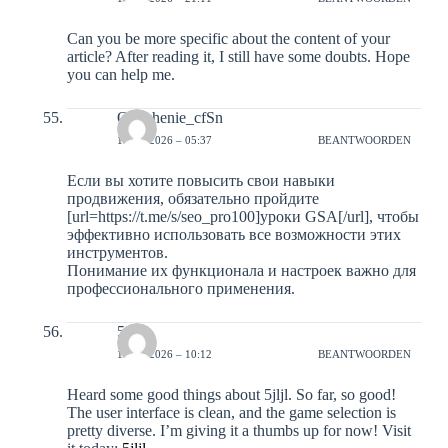
Can you be more specific about the content of your
article? After reading it, I still have some doubts. Hope
you can help me.
Obuchenie_cfSn
18-01-2026 – 05:37
BEANTWOORDEN
Если вы хотите повысить свои навыки
продвижения, обязательно пройдите
[url=https://t.me/s/seo_pro100]уроки GSA[/url], чтобы
эффективно использовать все возможности этих
инструментов.
Понимание их функционала и настроек важно для
профессионального применения.
5jljl
18-01-2026 – 10:12
BEANTWOORDEN
Heard some good things about 5jljl. So far, so good!
The user interface is clean, and the game selection is
pretty diverse. I’m giving it a thumbs up for now! Visit