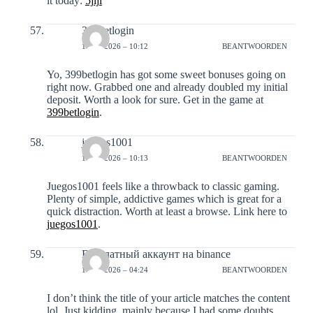
it today:
5jljl
399betlogin
18-01-2026 – 10:12
BEANTWOORDEN
Yo, 399betlogin has got some sweet bonuses going on
right now. Grabbed one and already doubled my initial
deposit. Worth a look for sure. Get in the game at
399betlogin
.
juegos1001
18-01-2026 – 10:13
BEANTWOORDEN
Juegos1001 feels like a throwback to classic gaming.
Plenty of simple, addictive games which is great for a
quick distraction. Worth at least a browse. Link here to
juegos1001
.
Бесплатный аккаунт на binance
19-01-2026 – 04:24
BEANTWOORDEN
I don’t think the title of your article matches the content
lol. Just kidding, mainly because I had some doubts