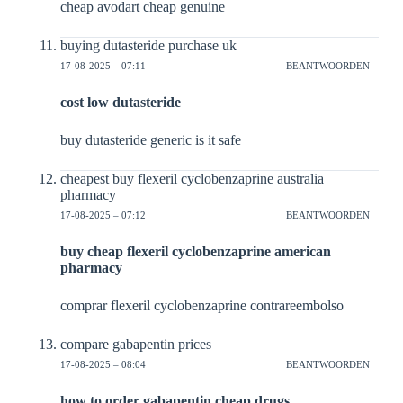
cheap avodart cheap genuine
buying dutasteride purchase uk
17-08-2025 – 07:11
BEANTWOORDEN
cost low dutasteride
buy dutasteride generic is it safe
cheapest buy flexeril cyclobenzaprine australia
pharmacy
17-08-2025 – 07:12
BEANTWOORDEN
buy cheap flexeril cyclobenzaprine american
pharmacy
comprar flexeril cyclobenzaprine contrareembolso
compare gabapentin prices
17-08-2025 – 08:04
BEANTWOORDEN
how to order gabapentin cheap drugs