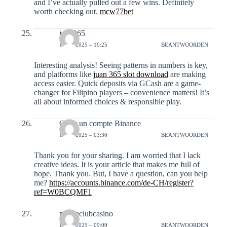
and I’ve actually pulled out a few wins. Definitely
worth checking out.
mcw77bet
juan365
10-12-2025 – 10:25
BEANTWOORDEN
Interesting analysis! Seeing patterns in numbers is key,
and platforms like
juan 365 slot download
are making
access easier. Quick deposits via GCash are a game-
changer for Filipino players – convenience matters! It’s
all about informed choices & responsible play.
Créer un compte Binance
13-12-2025 – 03:30
BEANTWOORDEN
Thank you for your sharing. I am worried that I lack
creative ideas. It is your article that makes me full of
hope. Thank you. But, I have a question, can you help
me?
https://accounts.binance.com/de-CH/register?
ref=W0BCQMF1
phoneclubcasino
14-12-2025 – 09:09
BEANTWOORDEN