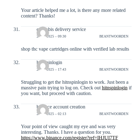
Your article helped me a lot, is there any more related
content? Thanks!
cannabis delivery service
20-12-2025 – 09:30
BEANTWOORDEN
shop thc vape cartridges online with verified lab results
hitnspinlogin
20-12-2025 – 17:43
BEANTWOORDEN
Struggling to get the hitnspinlogin to work. Just been a
massive pain trying to log on. Check out
hitnspinlogin
if
you want, but proceed with caution.
binance account creation
22-12-2025 – 02:13
BEANTWOORDEN
Your point of view caught my eye and was very
interesting. Thanks. I have a question for you.
https://www.binance.com/register?ref=IHJUI7TF