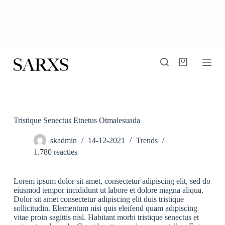
Voor 18.00 besteld, vandaag verzonden! | LET OP: SALE
G
ARTIKELEN MET 50% KORTING OF HOGER
a
KUNNEN NIET RETOUR, HIERVOOR KRIJG JE
n
GEEN GELD TERUG.
a
a
r
d
Winkelwagen
e
i
n
h
o
u
Tristique Senectus Etnetus Otmalesuada
d
skadmin
14-12-2021
Trends
1.780 reacties
Lorem ipsum dolor sit amet, consectetur adipiscing elit, sed do
eiusmod tempor incididunt ut labore et dolore magna aliqua.
Dolor sit amet consectetur adipiscing elit duis tristique
sollicitudin. Elementum nisi quis eleifend quam adipiscing
vitae proin sagittis nisl. Habitant morbi tristique senectus et