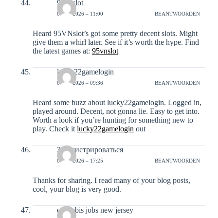
95vnslot
05-01-2026 – 11:00
BEANTWOORDEN
Heard 95VNslot’s got some pretty decent slots. Might
give them a whirl later. See if it’s worth the hype. Find
the latest games at:
95vnslot
lucky22gamelogin
07-01-2026 – 09:36
BEANTWOORDEN
Heard some buzz about lucky22gamelogin. Logged in,
played around. Decent, not gonna lie. Easy to get into.
Worth a look if you’re hunting for something new to
play. Check it
lucky22gamelogin
out
Зарегистрироваться
07-01-2026 – 17:25
BEANTWOORDEN
Thanks for sharing. I read many of your blog posts,
cool, your blog is very good.
cannabis jobs new jersey