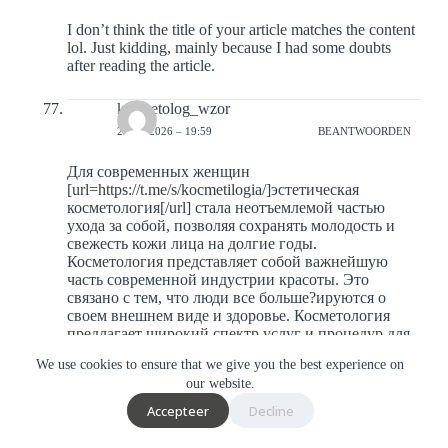
I don’t think the title of your article matches the content
lol. Just kidding, mainly because I had some doubts
after reading the article.
kosmetolog_wzor
27-01-2026 – 19:59
BEANTWOORDEN
Для современных женщин
[url=https://t.me/s/kocmetilogia/]эстетическая
косметология[/url] стала неотъемлемой частью
ухода за собой, позволяя сохранять молодость и
свежесть кожи лица на долгие годы.
Косметология представляет собой важнейшую
часть современной индустрии красоты. Это
связано с тем, что люди все больше?ируются о
своем внешнем виде и здоровье. Косметология
предлагает широкий спектр услуг и процедур для
улучшения внешнего вида и здоровья кожи. Кроме
We use cookies to ensure that we give you the best experience on
того, косметология также включает в себя
our website.
изучение различных методов и средств для ухода
за кожей и волосами.
Accepteer
Decline
Развитие косметологии привело к появлению