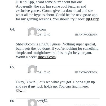
JLJL99App, heard some buzz about this one.
Apparently, the app has some cool features and
exclusive games. Gonna give it a download and see
what all the hype is about. Could be the next go-to app
for my gaming sessions. You should try it too!:
jljl99app
shbet80com
20-01-2026 – 03:40
BEANTWOORDEN
Shbet80com is alright, I guess. Nothing super special,
but it gets the job done. If you’re looking for something
simple and straightforward, this might be your jam.
Worth a peek:
shbet80com
39win
20-01-2026 – 03:40
BEANTWOORDEN
Okay, 39win! Let’s see what you got. Gonna sign up
and see if my luck holds up. You can find it here:
39win
!
Binance代码