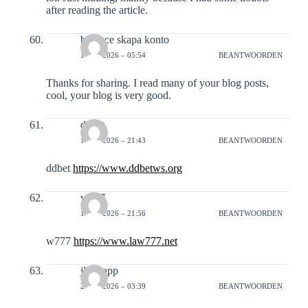
after reading the article.
binance skapa konto
19-01-2026 – 05:54
BEANTWOORDEN
Thanks for sharing. I read many of your blog posts,
cool, your blog is very good.
ddbet
19-01-2026 – 21:43
BEANTWOORDEN
ddbet
https://www.ddbetws.org
w777
19-01-2026 – 21:56
BEANTWOORDEN
w777
https://www.law777.net
jljl99app
20-01-2026 – 03:39
BEANTWOORDEN