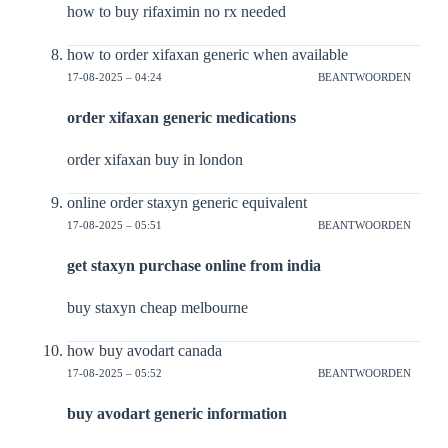
how to buy rifaximin no rx needed
how to order xifaxan generic when available
17-08-2025 – 04:24
BEANTWOORDEN
order xifaxan generic medications
order xifaxan buy in london
online order staxyn generic equivalent
17-08-2025 – 05:51
BEANTWOORDEN
get staxyn purchase online from india
buy staxyn cheap melbourne
how buy avodart canada
17-08-2025 – 05:52
BEANTWOORDEN
buy avodart generic information