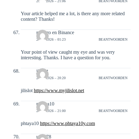
20-01-2026 – 21:06
BEANTWOORDEN
Your article helped me a lot, is there any more related
content? Thanks!
registro en Binance
21-01-2026 – 01:23
BEANTWOORDEN
Your point of view caught my eye and was very
interesting. Thanks. I have a question for you.
jilislot
24-01-2026 – 20:20
BEANTWOORDEN
jilislot
https://www.myjilislot.net
phtaya10
24-01-2026 – 21:00
BEANTWOORDEN
phtaya10
https://www.phtaya10y.com
ug7778