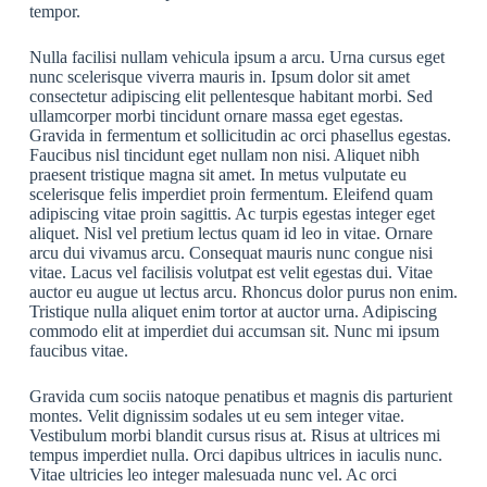
tempor.
Nulla facilisi nullam vehicula ipsum a arcu. Urna cursus eget
nunc scelerisque viverra mauris in. Ipsum dolor sit amet
consectetur adipiscing elit pellentesque habitant morbi. Sed
ullamcorper morbi tincidunt ornare massa eget egestas.
Gravida in fermentum et sollicitudin ac orci phasellus egestas.
Faucibus nisl tincidunt eget nullam non nisi. Aliquet nibh
praesent tristique magna sit amet. In metus vulputate eu
scelerisque felis imperdiet proin fermentum. Eleifend quam
adipiscing vitae proin sagittis. Ac turpis egestas integer eget
aliquet. Nisl vel pretium lectus quam id leo in vitae. Ornare
arcu dui vivamus arcu. Consequat mauris nunc congue nisi
vitae. Lacus vel facilisis volutpat est velit egestas dui. Vitae
auctor eu augue ut lectus arcu. Rhoncus dolor purus non enim.
Tristique nulla aliquet enim tortor at auctor urna. Adipiscing
commodo elit at imperdiet dui accumsan sit. Nunc mi ipsum
faucibus vitae.
Gravida cum sociis natoque penatibus et magnis dis parturient
montes. Velit dignissim sodales ut eu sem integer vitae.
Vestibulum morbi blandit cursus risus at. Risus at ultrices mi
tempus imperdiet nulla. Orci dapibus ultrices in iaculis nunc.
Vitae ultricies leo integer malesuada nunc vel. Ac orci