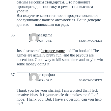
самым высоким стандартам. Это позволяет
проводить диагностику и ремонт на высшем
уровне.
Вы получите качественное и профессиональное
обслуживание вашего автомобиля. Ваше доверие
для нас — наивысшая награда.
betrupeesgame
26-12-2025 – 04:27
BEANTWOORDEN
Just discovered
betrupeesgame
and I’m hooked! The
games are actually pretty fun, and the payouts are
decent too. Good way to kill some time and maybe win
some money doing it!
binance профил
27-12-2025 – 06:15
BEANTWOORDEN
Thank you for your sharing. I am worried that I lack
creative ideas. It is your article that makes me full of
hope. Thank you. But, I have a question, can you help
me?