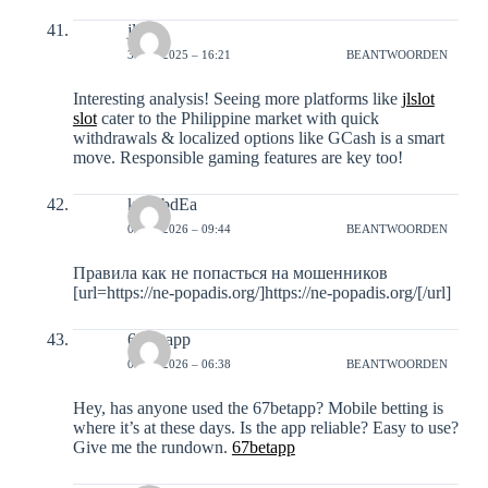
jlslot
31-12-2025 – 16:21
BEANTWOORDEN
Interesting analysis! Seeing more platforms like
jlslot
slot
cater to the Philippine market with quick
withdrawals & localized options like GCash is a smart
move. Responsible gaming features are key too!
kak_bdEa
03-01-2026 – 09:44
BEANTWOORDEN
Правила как не попасться на мошенников
[url=https://ne-popadis.org/]https://ne-popadis.org/[/url]
67betapp
05-01-2026 – 06:38
BEANTWOORDEN
Hey, has anyone used the 67betapp? Mobile betting is
where it’s at these days. Is the app reliable? Easy to use?
Give me the rundown.
67betapp