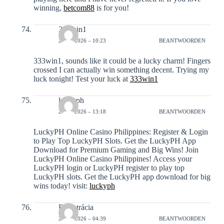
winning,
betcom88
is for you!
333win1
25-01-2026 – 10:23
BEANTWOORDEN
333win1, sounds like it could be a lucky charm! Fingers
crossed I can actually win something decent. Trying my
luck tonight! Test your luck at
333win1
luckyph
26-01-2026 – 13:18
BEANTWOORDEN
LuckyPH Online Casino Philippines: Register & Login
to Play Top LuckyPH Slots. Get the LuckyPH App
Download for Premium Gaming and Big Wins! Join
LuckyPH Online Casino Philippines! Access your
LuckyPH login or LuckyPH register to play top
LuckyPH slots. Get the LuckyPH app download for big
wins today! visit:
luckyph
Registrácia
27-01-2026 – 04:39
BEANTWOORDEN