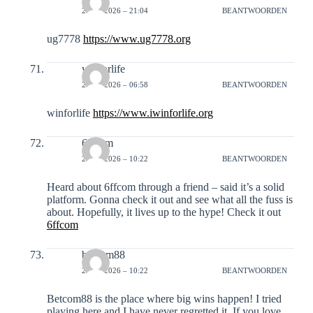
24-01-2026 – 21:04
BEANTWOORDEN
ug7778
https://www.ug7778.org
winforlife
25-01-2026 – 06:58
BEANTWOORDEN
winforlife
https://www.iwinforlife.org
6ffcom
25-01-2026 – 10:22
BEANTWOORDEN
Heard about 6ffcom through a friend – said it’s a solid
platform. Gonna check it out and see what all the fuss is
about. Hopefully, it lives up to the hype! Check it out
6ffcom
betcom88
25-01-2026 – 10:22
BEANTWOORDEN
Betcom88 is the place where big wins happen! I tried
playing here and I have never regretted it. If you love