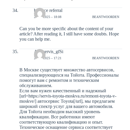
binance referral
23-12-2025 – 18:08
BEANTWOORDEN
Can you be more specific about the content of your
article? After reading it, I still have some doubts. Hope
you can help me.
Avtoservis_gfSi
24-12-2025 – 17:21
BEANTWOORDEN
В Москве существует множество автосервисов,
специализирующихся на Тойота. Профессионалы
помогут вам с ремонтом и техническим
обслуживанием.
Если вам нужен качественный и надежный
[url=https://servis-toyota-moskva.ru/remont-toyota-v-
moskve/] автосервис Toyota[/url], мы предлагаем
широкий спектр услуг для вашего автомобиля.
Для Тойота необходим высокий уровень
квалификации. Все работники имеют
соответствующую квалификацию и опыт.
Техническое оснащение сервиса соответствует