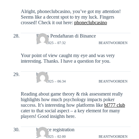
Alright, phoneclubcasino, you’ve got my attention!
Seems like a decent spot to try my luck. Fingers
crossed! Check it out here:
phoneclubcasino
Bonus Pendaftaran di Binance
16-12-2025 – 07:32
BEANTWOORDEN
Your point of view caught my eye and was very
interesting. Thanks. I have a question for you.
bl777
19-12-2025 – 06:34
BEANTWOORDEN
Reading about game theory & risk assessment really
highlights how much psychology impacts poker
success. It’s interesting how platforms like
bl777 club
cater to that social aspect – a key element for many
players! Good insights here.
binance registration
20-12-2025 – 02:00
BEANTWOORDEN