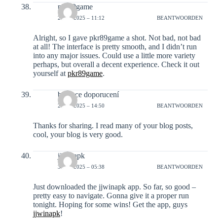
pkr89game
29-12-2025 – 11:12
BEANTWOORDEN
Alright, so I gave pkr89game a shot. Not bad, not bad
at all! The interface is pretty smooth, and I didn’t run
into any major issues. Could use a little more variety
perhaps, but overall a decent experience. Check it out
yourself at
pkr89game
.
binance doporucení
29-12-2025 – 14:50
BEANTWOORDEN
Thanks for sharing. I read many of your blog posts,
cool, your blog is very good.
jjwinapk
31-12-2025 – 05:38
BEANTWOORDEN
Just downloaded the jjwinapk app. So far, so good –
pretty easy to navigate. Gonna give it a proper run
tonight. Hoping for some wins! Get the app, guys
jjwinapk
!