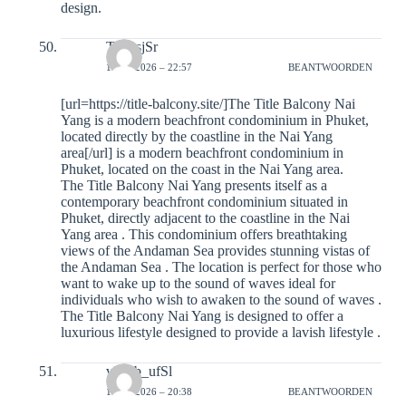
design.
The_sjSr
12-01-2026 – 22:57
BEANTWOORDEN
[url=https://title-balcony.site/]The Title Balcony Nai
Yang is a modern beachfront condominium in Phuket,
located directly by the coastline in the Nai Yang
area[/url] is a modern beachfront condominium in
Phuket, located on the coast in the Nai Yang area.
The Title Balcony Nai Yang presents itself as a
contemporary beachfront condominium situated in
Phuket, directly adjacent to the coastline in the Nai
Yang area . This condominium offers breathtaking
views of the Andaman Sea provides stunning vistas of
the Andaman Sea . The location is perfect for those who
want to wake up to the sound of waves ideal for
individuals who wish to awaken to the sound of waves .
The Title Balcony Nai Yang is designed to offer a
luxurious lifestyle designed to provide a lavish lifestyle .
vinlab_ufSl
13-01-2026 – 20:38
BEANTWOORDEN