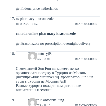
get fildena price netherlands
rx pharmacy itraconazole
18-08-2025 – 04:52
BEANTWOORDEN
canada online pharmacy itraconazole
get itraconazole no prescription overnight delivery
Turoperato_yjPa
23-09-2025 – 05:07
BEANTWOORDEN
С компанией Sun Fun вы можете легко
организовать поездку в Турцию из Москвы.
[url=https://bluebirdtravel.ru]Туроператор Fun Sun
туры в Турции из Москвы[/url]
Разные курорты подарят вам различные
впечатления и эмоции.
binance Kontoerstellung
30-11-2025 – 10:16
BEANTWOORDEN