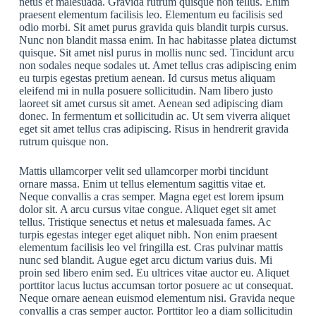
netus et malesuada. Gravida rutrum quisque non tellus. Enim
praesent elementum facilisis leo. Elementum eu facilisis sed
odio morbi. Sit amet purus gravida quis blandit turpis cursus.
Nunc non blandit massa enim. In hac habitasse platea dictumst
quisque. Sit amet nisl purus in mollis nunc sed. Tincidunt arcu
non sodales neque sodales ut. Amet tellus cras adipiscing enim
eu turpis egestas pretium aenean. Id cursus metus aliquam
eleifend mi in nulla posuere sollicitudin. Nam libero justo
laoreet sit amet cursus sit amet. Aenean sed adipiscing diam
donec. In fermentum et sollicitudin ac. Ut sem viverra aliquet
eget sit amet tellus cras adipiscing. Risus in hendrerit gravida
rutrum quisque non.
Mattis ullamcorper velit sed ullamcorper morbi tincidunt
ornare massa. Enim ut tellus elementum sagittis vitae et.
Neque convallis a cras semper. Magna eget est lorem ipsum
dolor sit. A arcu cursus vitae congue. Aliquet eget sit amet
tellus. Tristique senectus et netus et malesuada fames. Ac
turpis egestas integer eget aliquet nibh. Non enim praesent
elementum facilisis leo vel fringilla est. Cras pulvinar mattis
nunc sed blandit. Augue eget arcu dictum varius duis. Mi
proin sed libero enim sed. Eu ultrices vitae auctor eu. Aliquet
porttitor lacus luctus accumsan tortor posuere ac ut consequat.
Neque ornare aenean euismod elementum nisi. Gravida neque
convallis a cras semper auctor. Porttitor leo a diam sollicitudin