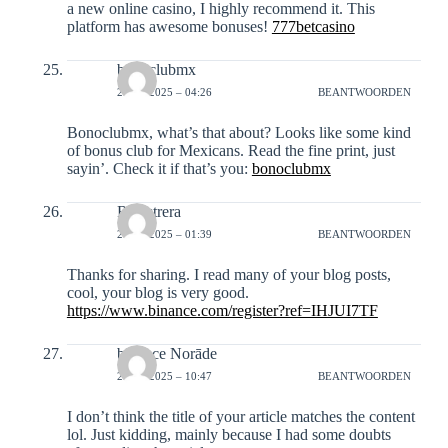
a new online casino, I highly recommend it. This
platform has awesome bonuses!
777betcasino
bonoclubmx
26-12-2025 – 04:26
BEANTWOORDEN
Bonoclubmx, what’s that about? Looks like some kind
of bonus club for Mexicans. Read the fine print, just
sayin’. Check it if that’s you:
bonoclubmx
Registrera
27-12-2025 – 01:39
BEANTWOORDEN
Thanks for sharing. I read many of your blog posts,
cool, your blog is very good.
https://www.binance.com/register?ref=IHJUI7TF
binance Norāde
28-12-2025 – 10:47
BEANTWOORDEN
I don’t think the title of your article matches the content
lol. Just kidding, mainly because I had some doubts