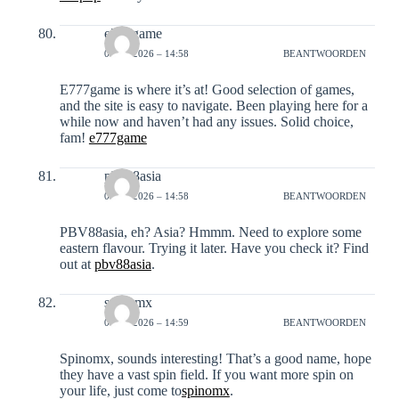
e777game
07-02-2026 – 14:58
BEANTWOORDEN
E777game is where it’s at! Good selection of games,
and the site is easy to navigate. Been playing here for a
while now and haven’t had any issues. Solid choice,
fam!
e777game
pbv88asia
07-02-2026 – 14:58
BEANTWOORDEN
PBV88asia, eh? Asia? Hmmm. Need to explore some
eastern flavour. Trying it later. Have you check it? Find
out at
pbv88asia
.
spinomx
07-02-2026 – 14:59
BEANTWOORDEN
Spinomx, sounds interesting! That’s a good name, hope
they have a vast spin field. If you want more spin on
your life, just come to
spinomx
.