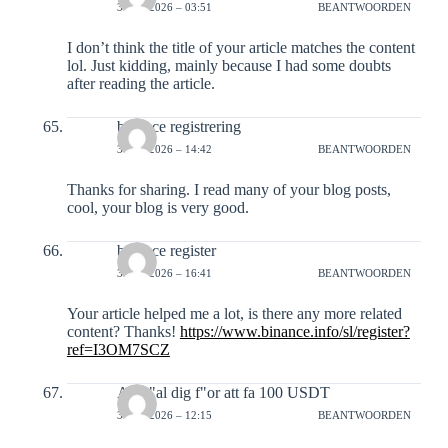
30-01-2026 – 03:51
BEANTWOORDEN
I don’t think the title of your article matches the content
lol. Just kidding, mainly because I had some doubts
after reading the article.
binance registrering
30-01-2026 – 14:42
BEANTWOORDEN
Thanks for sharing. I read many of your blog posts,
cool, your blog is very good.
binance register
30-01-2026 – 16:41
BEANTWOORDEN
Your article helped me a lot, is there any more related
content? Thanks!
https://www.binance.info/sl/register?
ref=I3OM7SCZ
Anm"al dig f"or att fa 100 USDT
31-01-2026 – 12:15
BEANTWOORDEN