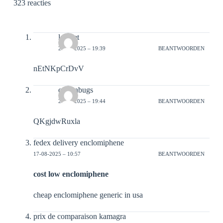
323 reacties
laoreet
20-02-2025 – 19:39
BEANTWOORDEN
nEtNKpCrDvV
crotonbugs
20-02-2025 – 19:44
BEANTWOORDEN
QKgjdwRuxla
fedex delivery enclomiphene
17-08-2025 – 10:57
BEANTWOORDEN
cost low enclomiphene
cheap enclomiphene generic in usa
prix de comparaison kamagra