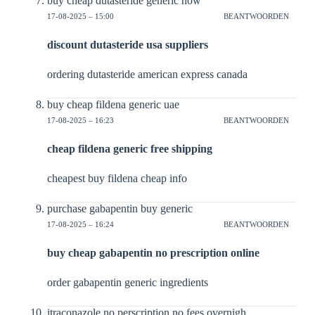
buy cheap dutasteride generic now
17-08-2025 – 15:00
BEANTWOORDEN
discount dutasteride usa suppliers
ordering dutasteride american express canada
buy cheap fildena generic uae
17-08-2025 – 16:23
BEANTWOORDEN
cheap fildena generic free shipping
cheapest buy fildena cheap info
purchase gabapentin buy generic
17-08-2025 – 16:24
BEANTWOORDEN
buy cheap gabapentin no prescription online
order gabapentin generic ingredients
itraconazole no perscription no fees overnigh