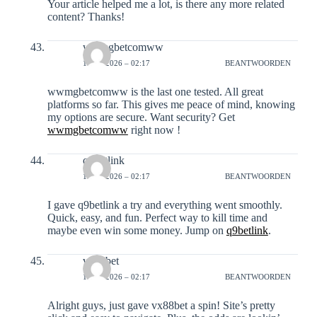
Your article helped me a lot, is there any more related
content? Thanks!
wwmgbetcomww
15-01-2026 – 02:17
BEANTWOORDEN
wwmgbetcomww is the last one tested. All great
platforms so far. This gives me peace of mind, knowing
my options are secure. Want security? Get
wwmgbetcomww
right now !
q9betlink
15-01-2026 – 02:17
BEANTWOORDEN
I gave q9betlink a try and everything went smoothly.
Quick, easy, and fun. Perfect way to kill time and
maybe even win some money. Jump on
q9betlink
.
vx88bet
15-01-2026 – 02:17
BEANTWOORDEN
Alright guys, just gave vx88bet a spin! Site’s pretty