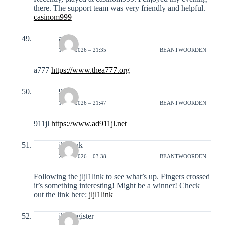
there. The support team was very friendly and helpful.
casinom999
a777
19-01-2026 – 21:35
BEANTWOORDEN
a777
https://www.thea777.org
911jl
19-01-2026 – 21:47
BEANTWOORDEN
911jl
https://www.ad911jl.net
jljl1link
20-01-2026 – 03:38
BEANTWOORDEN
Following the jljl1link to see what’s up. Fingers crossed
it’s something interesting! Might be a winner! Check
out the link here:
jljl1link
jljl2register