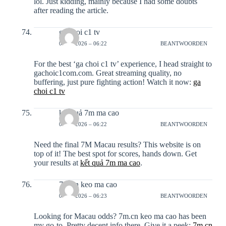
lol. Just kidding, mainly because I had some doubts
after reading the article.
ga choi c1 tv
06-02-2026 – 06:22
BEANTWOORDEN
For the best ‘ga choi c1 tv’ experience, I head straight to
gachoic1com.com. Great streaming quality, no
buffering, just pure fighting action! Watch it now:
ga
choi c1 tv
kết quả 7m ma cao
06-02-2026 – 06:22
BEANTWOORDEN
Need the final 7M Macau results? This website is on
top of it! The best spot for scores, hands down. Get
your results at
kết quả 7m ma cao
.
7m.cn keo ma cao
06-02-2026 – 06:23
BEANTWOORDEN
Looking for Macau odds? 7m.cn keo ma cao has been
my go-to. Pretty decent info there. Give it a peek:
7m.cn