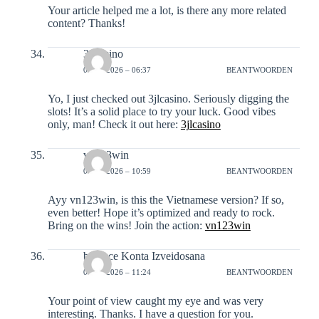
Your article helped me a lot, is there any more related
content? Thanks!
3jlcasino
05-01-2026 – 06:37
BEANTWOORDEN
Yo, I just checked out 3jlcasino. Seriously digging the
slots! It’s a solid place to try your luck. Good vibes
only, man! Check it out here:
3jlcasino
vn123win
05-01-2026 – 10:59
BEANTWOORDEN
Ayy vn123win, is this the Vietnamese version? If so,
even better! Hope it’s optimized and ready to rock.
Bring on the wins! Join the action:
vn123win
binance Konta Izveidosana
06-01-2026 – 11:24
BEANTWOORDEN
Your point of view caught my eye and was very
interesting. Thanks. I have a question for you.