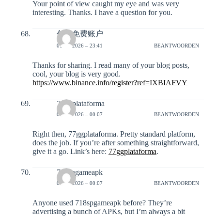
Your point of view caught my eye and was very
interesting. Thanks. I have a question for you.
创建免费账户
01-02-2026 – 23:41
BEANTWOORDEN
Thanks for sharing. I read many of your blog posts,
cool, your blog is very good.
https://www.binance.info/register?ref=IXBIAFVY
77ggplataforma
03-02-2026 – 00:07
BEANTWOORDEN
Right then, 77ggplataforma. Pretty standard platform,
does the job. If you’re after something straightforward,
give it a go. Link’s here:
77ggplataforma
.
718spgameapk
03-02-2026 – 00:07
BEANTWOORDEN
Anyone used 718spgameapk before? They’re
advertising a bunch of APKs, but I’m always a bit