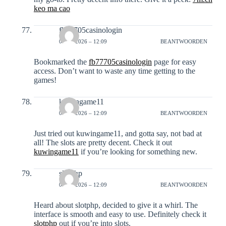
keo ma cao
fb77705casinologin
07-02-2026 – 12:09
BEANTWOORDEN
Bookmarked the
fb77705casinologin
page for easy
access. Don’t want to waste any time getting to the
games!
kuwingame11
07-02-2026 – 12:09
BEANTWOORDEN
Just tried out kuwingame11, and gotta say, not bad at
all! The slots are pretty decent. Check it out
kuwingame11
if you’re looking for something new.
slotphp
07-02-2026 – 12:09
BEANTWOORDEN
Heard about slotphp, decided to give it a whirl. The
interface is smooth and easy to use. Definitely check it
slotphp
out if you’re into slots.