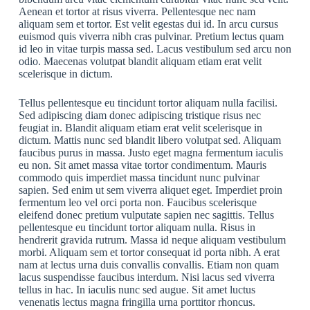
Aenean et tortor at risus viverra. Pellentesque nec nam
aliquam sem et tortor. Est velit egestas dui id. In arcu cursus
euismod quis viverra nibh cras pulvinar. Pretium lectus quam
id leo in vitae turpis massa sed. Lacus vestibulum sed arcu non
odio. Maecenas volutpat blandit aliquam etiam erat velit
scelerisque in dictum.
Tellus pellentesque eu tincidunt tortor aliquam nulla facilisi.
Sed adipiscing diam donec adipiscing tristique risus nec
feugiat in. Blandit aliquam etiam erat velit scelerisque in
dictum. Mattis nunc sed blandit libero volutpat sed. Aliquam
faucibus purus in massa. Justo eget magna fermentum iaculis
eu non. Sit amet massa vitae tortor condimentum. Mauris
commodo quis imperdiet massa tincidunt nunc pulvinar
sapien. Sed enim ut sem viverra aliquet eget. Imperdiet proin
fermentum leo vel orci porta non. Faucibus scelerisque
eleifend donec pretium vulputate sapien nec sagittis. Tellus
pellentesque eu tincidunt tortor aliquam nulla. Risus in
hendrerit gravida rutrum. Massa id neque aliquam vestibulum
morbi. Aliquam sem et tortor consequat id porta nibh. A erat
nam at lectus urna duis convallis convallis. Etiam non quam
lacus suspendisse faucibus interdum. Nisi lacus sed viverra
tellus in hac. In iaculis nunc sed augue. Sit amet luctus
venenatis lectus magna fringilla urna porttitor rhoncus.