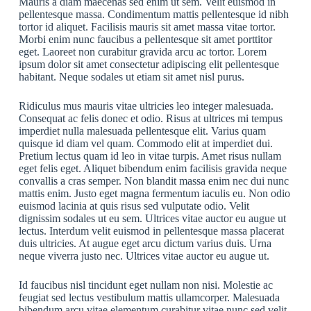
Mauris a diam maecenas sed enim ut sem. Velit euismod in
pellentesque massa. Condimentum mattis pellentesque id nibh
tortor id aliquet. Facilisis mauris sit amet massa vitae tortor.
Morbi enim nunc faucibus a pellentesque sit amet porttitor
eget. Laoreet non curabitur gravida arcu ac tortor. Lorem
ipsum dolor sit amet consectetur adipiscing elit pellentesque
habitant. Neque sodales ut etiam sit amet nisl purus.
Ridiculus mus mauris vitae ultricies leo integer malesuada.
Consequat ac felis donec et odio. Risus at ultrices mi tempus
imperdiet nulla malesuada pellentesque elit. Varius quam
quisque id diam vel quam. Commodo elit at imperdiet dui.
Pretium lectus quam id leo in vitae turpis. Amet risus nullam
eget felis eget. Aliquet bibendum enim facilisis gravida neque
convallis a cras semper. Non blandit massa enim nec dui nunc
mattis enim. Justo eget magna fermentum iaculis eu. Non odio
euismod lacinia at quis risus sed vulputate odio. Velit
dignissim sodales ut eu sem. Ultrices vitae auctor eu augue ut
lectus. Interdum velit euismod in pellentesque massa placerat
duis ultricies. At augue eget arcu dictum varius duis. Urna
neque viverra justo nec. Ultrices vitae auctor eu augue ut.
Id faucibus nisl tincidunt eget nullam non nisi. Molestie ac
feugiat sed lectus vestibulum mattis ullamcorper. Malesuada
bibendum arcu vitae elementum curabitur vitae nunc sed velit.