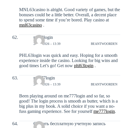
MNL63casino is alright. Good variety of games, but the
bonuses could be a little better. Overall, a decent place
to spend some time if you’re bored. Play casino at
mnl63casino
.
phl63login
29-01-2026 – 13:39
BEANTWOORDEN
PHL63login was quick and easy. Hoping for a smooth
experience inside the casino. Looking for big wins and
good times Let’s go! Get now
phl63login
.
me777login
29-01-2026 – 13:39
BEANTWOORDEN
Been playing around on me777login and so far, so
good! The login process is smooth as butter, which is a
big plus in my book. A solid choice if you want a no-
fuss gaming experience. See for yourself
me777login
.
Создать бесплатную учетную запись