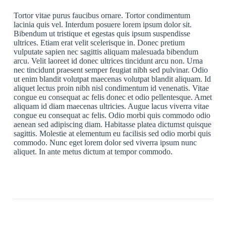
Tortor vitae purus faucibus ornare. Tortor condimentum
lacinia quis vel. Interdum posuere lorem ipsum dolor sit.
Bibendum ut tristique et egestas quis ipsum suspendisse
ultrices. Etiam erat velit scelerisque in. Donec pretium
vulputate sapien nec sagittis aliquam malesuada bibendum
arcu. Velit laoreet id donec ultrices tincidunt arcu non. Urna
nec tincidunt praesent semper feugiat nibh sed pulvinar. Odio
ut enim blandit volutpat maecenas volutpat blandit aliquam. Id
aliquet lectus proin nibh nisl condimentum id venenatis. Vitae
congue eu consequat ac felis donec et odio pellentesque. Amet
aliquam id diam maecenas ultricies. Augue lacus viverra vitae
congue eu consequat ac felis. Odio morbi quis commodo odio
aenean sed adipiscing diam. Habitasse platea dictumst quisque
sagittis. Molestie at elementum eu facilisis sed odio morbi quis
commodo. Nunc eget lorem dolor sed viverra ipsum nunc
aliquet. In ante metus dictum at tempor commodo.