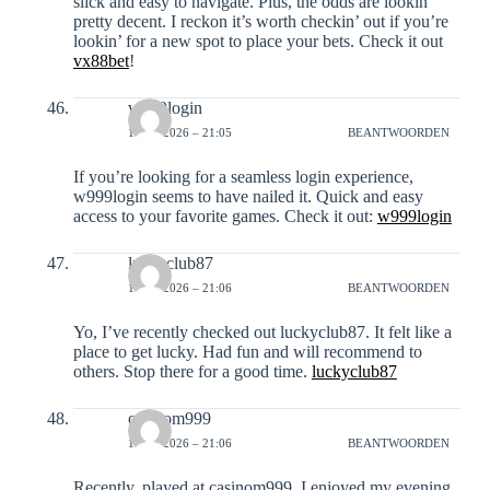
slick and easy to navigate. Plus, the odds are lookin’
pretty decent. I reckon it’s worth checkin’ out if you’re
lookin’ for a new spot to place your bets. Check it out
vx88bet
!
w999login
16-01-2026 – 21:05
BEANTWOORDEN
If you’re looking for a seamless login experience,
w999login seems to have nailed it. Quick and easy
access to your favorite games. Check it out:
w999login
luckyclub87
16-01-2026 – 21:06
BEANTWOORDEN
Yo, I’ve recently checked out luckyclub87. It felt like a
place to get lucky. Had fun and will recommend to
others. Stop there for a good time.
luckyclub87
casinom999
16-01-2026 – 21:06
BEANTWOORDEN
Recently, played at casinom999. I enjoyed my evening