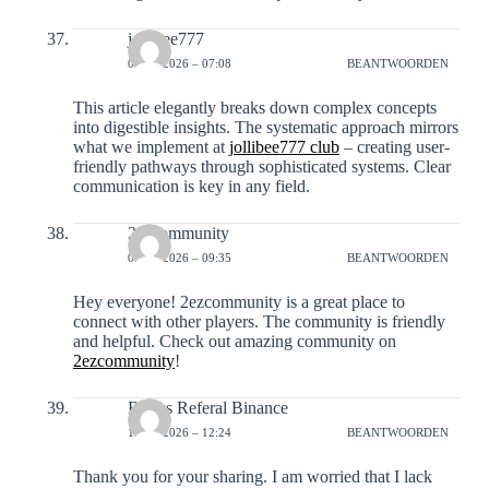
jollibee777
07-01-2026 – 07:08
BEANTWOORDEN
This article elegantly breaks down complex concepts
into digestible insights. The systematic approach mirrors
what we implement at
jollibee777 club
– creating user-
friendly pathways through sophisticated systems. Clear
communication is key in any field.
2ezcommunity
07-01-2026 – 09:35
BEANTWOORDEN
Hey everyone! 2ezcommunity is a great place to
connect with other players. The community is friendly
and helpful. Check out amazing community on
2ezcommunity
!
Bonus Referal Binance
11-01-2026 – 12:24
BEANTWOORDEN
Thank you for your sharing. I am worried that I lack