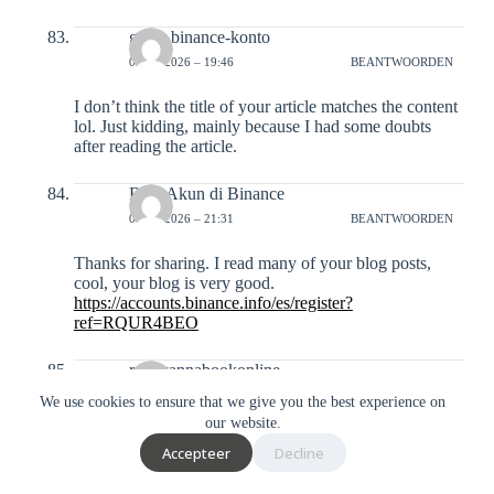
gratis binance-konto
07-02-2026 – 19:46
BEANTWOORDEN
I don’t think the title of your article matches the content
lol. Just kidding, mainly because I had some doubts
after reading the article.
Buat Akun di Binance
07-02-2026 – 21:31
BEANTWOORDEN
Thanks for sharing. I read many of your blog posts,
cool, your blog is very good.
https://accounts.binance.info/es/register?
ref=RQUR4BEO
reddyannabookonline
08-02-2026 – 01:55
BEANTWOORDEN
We use cookies to ensure that we give you the best experience on
our website.
Okay, Reddy Anna book online…interesting! If you’re
Accepteer
Decline
into that, redyanabookonline might be your kind of
thing. Dive in and see what it’s about: