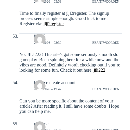
20-01-2026 – 03:39
BEANTWOORDEN
Time to finally register at jljl2register. The signup
process seems simple enough. Good luck to me!
Register via:
jljl2register
jili222
20-01-2026 – 03:39
BEANTWOORDEN
Yo, JILI222! This site’s got some seriously smooth slot
gameplay. Been spinning here for a while now and the
vibes are good. Definitely worth checking out if you’re
looking for some fun. Check it out here:
jili222
binance create account
23-01-2026 – 19:47
BEANTWOORDEN
Can you be more specific about the content of your
article? After reading it, I still have some doubts. Hope
you can help me.
phgame