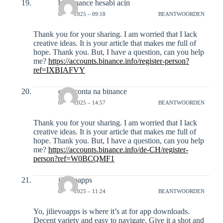
bir binance hesabi acin
05-12-2025 – 09:18
BEANTWOORDEN
Thank you for your sharing. I am worried that I lack
creative ideas. It is your article that makes me full of
hope. Thank you. But, I have a question, can you help
me?
https://accounts.binance.info/register-person?
ref=IXBIAFVY
criar conta na binance
07-12-2025 – 14:57
BEANTWOORDEN
Thank you for your sharing. I am worried that I lack
creative ideas. It is your article that makes me full of
hope. Thank you. But, I have a question, can you help
me?
https://accounts.binance.info/de-CH/register-
person?ref=W0BCQMF1
jilievoapps
09-12-2025 – 11:24
BEANTWOORDEN
Yo, jilievoapps is where it’s at for app downloads.
Decent variety and easy to navigate. Give it a shot and