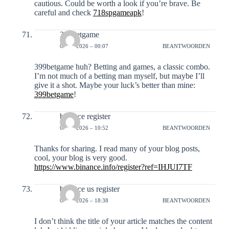
cautious. Could be worth a look if you’re brave. Be
careful and check
718spgameapk
!
399betgame
03-02-2026 – 00:07
BEANTWOORDEN
399betgame huh? Betting and games, a classic combo.
I’m not much of a betting man myself, but maybe I’ll
give it a shot. Maybe your luck’s better than mine:
399betgame
!
binance register
03-02-2026 – 10:52
BEANTWOORDEN
Thanks for sharing. I read many of your blog posts,
cool, your blog is very good.
https://www.binance.info/register?ref=IHJUI7TF
binance us register
04-02-2026 – 18:38
BEANTWOORDEN
I don’t think the title of your article matches the content