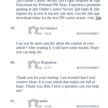
2ph Online Casino: Secure 2ph Login, Register & App
Download for Premium PH Slots. Experience premium
gaming at 2ph Online Casino! Secure 2ph login & 2ph
register for access to top-tier 2ph slots. Get the 2ph app
download today for the best PH casino action. visit:
2ph
sign up for binance
27-01-2026 – 18:16
BEANTWOORDEN
Can you be more specific about the content of your
article? After reading it, I still have some doubts. Hope
you can help me.
binance Registrera
28-01-2026 – 15:37
BEANTWOORDEN
Thank you for your sharing. I am worried that I lack
creative ideas. It is your article that makes me full of
hope. Thank you. But, I have a question, can you help
me?
mnl63casino
29-01-2026 – 13:39
BEANTWOORDEN