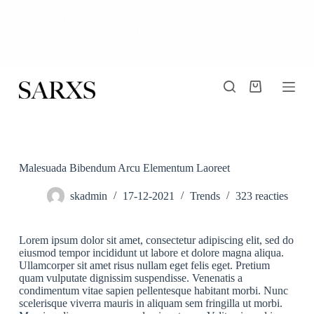
Voor 18.00 besteld, vandaag verzonden! | LET OP: SALE
G
ARTIKELEN MET 50% KORTING OF HOGER
a
KUNNEN NIET RETOUR, HIERVOOR KRIJG JE
n
GEEN GELD TERUG.
a
a
r
d
Winkelwagen
e
i
n
h
o
u
Malesuada Bibendum Arcu Elementum Laoreet
d
skadmin
17-12-2021
Trends
323 reacties
Lorem ipsum dolor sit amet, consectetur adipiscing elit, sed do
eiusmod tempor incididunt ut labore et dolore magna aliqua.
Ullamcorper sit amet risus nullam eget felis eget. Pretium
quam vulputate dignissim suspendisse. Venenatis a
condimentum vitae sapien pellentesque habitant morbi. Nunc
scelerisque viverra mauris in aliquam sem fringilla ut morbi.