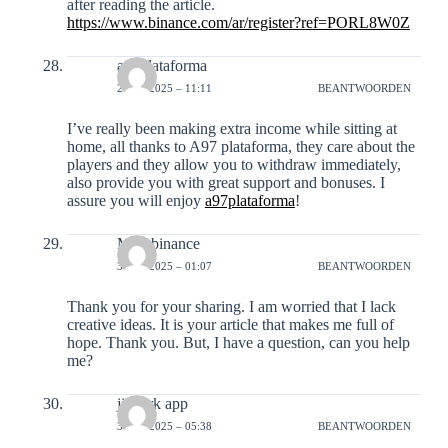
after reading the article.
https://www.binance.com/ar/register?ref=PORL8W0Z
a97plataforma
29-12-2025 – 11:11
BEANTWOORDEN
I’ve really been making extra income while sitting at
home, all thanks to A97 plataforma, they care about the
players and they allow you to withdraw immediately,
also provide you with great support and bonuses. I
assure you will enjoy
a97plataforma
!
M~a binance
30-12-2025 – 01:07
BEANTWOORDEN
Thank you for your sharing. I am worried that I lack
creative ideas. It is your article that makes me full of
hope. Thank you. But, I have a question, can you help
me?
jilipark app
31-12-2025 – 05:38
BEANTWOORDEN