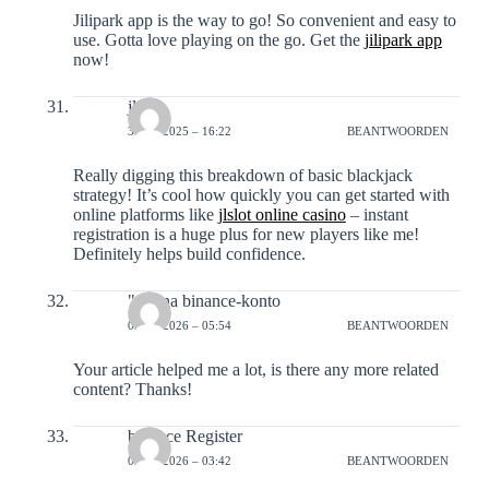
Jilipark app is the way to go! So convenient and easy to
use. Gotta love playing on the go. Get the
jilipark app
now!
jlslot
31-12-2025 – 16:22
BEANTWOORDEN
Really digging this breakdown of basic blackjack
strategy! It’s cool how quickly you can get started with
online platforms like
jlslot online casino
– instant
registration is a huge plus for new players like me!
Definitely helps build confidence.
"oppna binance-konto
03-01-2026 – 05:54
BEANTWOORDEN
Your article helped me a lot, is there any more related
content? Thanks!
binance Register
04-01-2026 – 03:42
BEANTWOORDEN