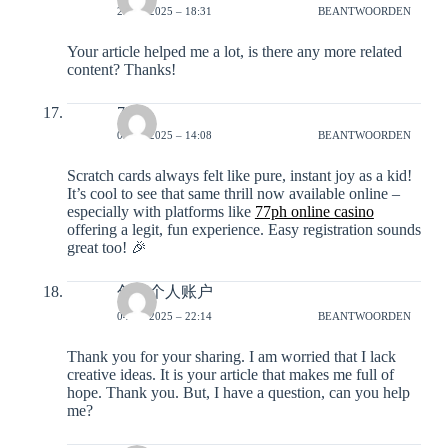
29-11-2025 – 18:31
BEANTWOORDEN
Your article helped me a lot, is there any more related
content? Thanks!
77ph
03-12-2025 – 14:08
BEANTWOORDEN
Scratch cards always felt like pure, instant joy as a kid!
It’s cool to see that same thrill now available online –
especially with platforms like
77ph online casino
offering a legit, fun experience. Easy registration sounds
great too! 🎉
创建个人账户
04-12-2025 – 22:14
BEANTWOORDEN
Thank you for your sharing. I am worried that I lack
creative ideas. It is your article that makes me full of
hope. Thank you. But, I have a question, can you help
me?