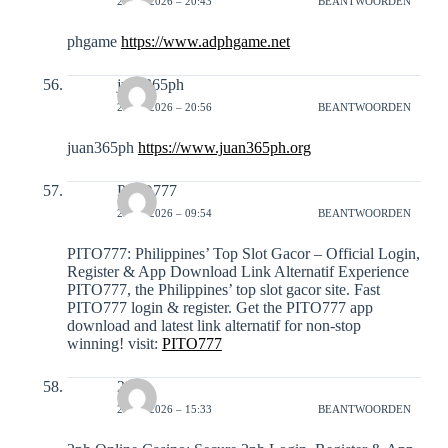
24-01-2026 – 20:43
BEANTWOORDEN
phgame
https://www.adphgame.net
juan365ph
24-01-2026 – 20:56
BEANTWOORDEN
juan365ph
https://www.juan365ph.org
PITO777
26-01-2026 – 09:54
BEANTWOORDEN
PITO777: Philippines’ Top Slot Gacor – Official Login,
Register & App Download Link Alternatif Experience
PITO777, the Philippines’ top slot gacor site. Fast
PITO777 login & register. Get the PITO777 app
download and latest link alternatif for non-stop
winning! visit:
PITO777
2ph
26-01-2026 – 15:33
BEANTWOORDEN