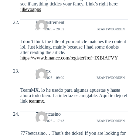
see if anything tickles your fancy. Link’s right here:
jilievoapps
Enregistrement
09-12-2025 – 20:02
BEANTWOORDEN
I don’t think the title of your article matches the content
lol. Just kidding, mainly because I had some doubts
after reading the article.
https://www.binance.com/register?ref=IXBIAFVY
teammx
14-12-2025 – 09:09
BEANTWOORDEN
TeamMX, lo he usado para algunas apuestas y hasta
ahora todo bien. La interfaz es amigable. Aquí te dejo el
link
teammx
.
777betcasino
20-12-2025 – 17:43
BEANTWOORDEN
777betcasino… That’s the ticket! If you are looking for