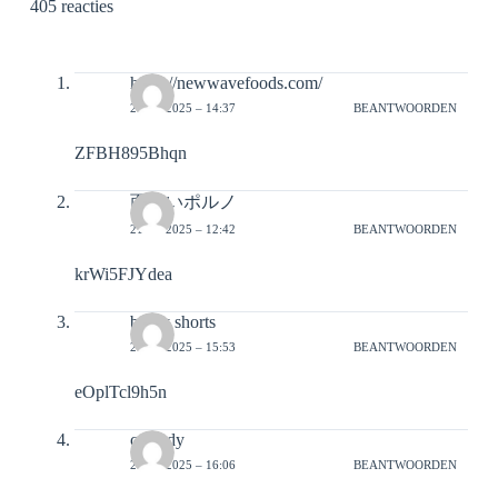
405 reacties
https://newwavefoods.com/
20-02-2025 – 14:37
BEANTWOORDEN
ZFBH895Bhqn
面白いポルノ
21-02-2025 – 12:42
BEANTWOORDEN
krWi5FJYdea
booty shorts
21-02-2025 – 15:53
BEANTWOORDEN
eOplTcl9h5n
custody
21-02-2025 – 16:06
BEANTWOORDEN