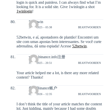
login is quick and painless. I can always find what I’m
looking for. It is a solid site. Give 1winlogin a shot
1winlogin
!
52betwin
31-12-2025 – 05:38
BEANTWOORDEN
52betwin, e aí, apostadores de plantão! Encontrei um
site com umas apostas bem interessantes. Se você curte
adrenalina, dá uma espiada! Acesse
52betwin
.
www.binance.info注册
31-12-2025 – 20:51
BEANTWOORDEN
Your article helped me a lot, is there any more related
content? Thanks!
创建Binance账户
02-01-2026 – 12:35
BEANTWOORDEN
I don’t think the title of your article matches the content
lol. Just kidding, mainly because I had some doubts