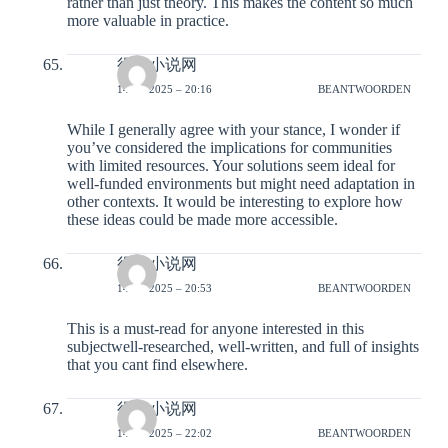
rather than just theory. This makes the content so much
more valuable in practice.
得奇小说网
14-12-2025 – 20:16
BEANTWOORDEN
While I generally agree with your stance, I wonder if
you’ve considered the implications for communities
with limited resources. Your solutions seem ideal for
well-funded environments but might need adaptation in
other contexts. It would be interesting to explore how
these ideas could be made more accessible.
得奇小说网
14-12-2025 – 20:53
BEANTWOORDEN
This is a must-read for anyone interested in this
subjectwell-researched, well-written, and full of insights
that you cant find elsewhere.
得奇小说网
14-12-2025 – 22:02
BEANTWOORDEN