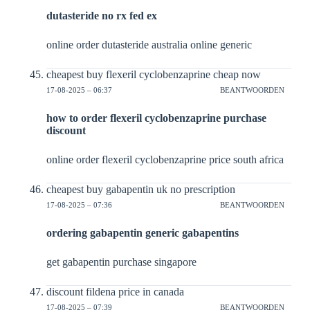
dutasteride no rx fed ex
online order dutasteride australia online generic
cheapest buy flexeril cyclobenzaprine cheap now
17-08-2025 – 06:37
BEANTWOORDEN
how to order flexeril cyclobenzaprine purchase
discount
online order flexeril cyclobenzaprine price south africa
cheapest buy gabapentin uk no prescription
17-08-2025 – 07:36
BEANTWOORDEN
ordering gabapentin generic gabapentins
get gabapentin purchase singapore
discount fildena price in canada
17-08-2025 – 07:39
BEANTWOORDEN