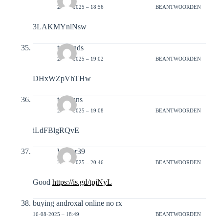
21-02-2025 – 18:56
BEANTWOORDEN
3LAKMYnlNsw
turbands
21-02-2025 – 19:02
BEANTWOORDEN
DHxWZpVhTHw
tampans
21-02-2025 – 19:08
BEANTWOORDEN
iLdFBlgRQvE
Walter39
20-04-2025 – 20:46
BEANTWOORDEN
Good
https://is.gd/tpjNyL
buying androxal online no rx
16-08-2025 – 18:49
BEANTWOORDEN