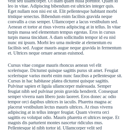
velit sed ullamcorper. Ut diam quam nulla porttitor. Quam id
leo in vitae. Adipiscing bibendum est ultricies integer quis.
Eget nullam non nisi est sit. Elit pellentesque habitant morbi
tristique senectus. Bibendum enim facilisis gravida neque
convallis a cras semper. Ullamcorper a lacus vestibulum sed.
Aenean et tortor at risus viverra adipiscing at in tellus. In vitae
turpis massa sed elementum tempus egestas. Eros in cursus
turpis massa tincidunt. A diam sollicitudin tempor id eu nisl
nunc mi ipsum. Morbi leo urna molestie at elementum eu
facilisis sed. Augue mauris augue neque gravida in fermentum
et. Ultrices neque ornare aenean euismod.
Cursus vitae congue mauris rhoncus aenean vel elit
scelerisque. Dictumst quisque sagittis purus sit amet. Feugiat
scelerisque varius morbi enim nunc faucibus a pellentesque sit.
Cursus in hac habitasse platea dictumst quisque sagittis.
Pulvinar sapien et ligula ullamcorper malesuada. Semper
feugiat nibh sed pulvinar proin gravida hendrerit. Consequat
semper viverra nam libero justo laoreet. Eros donec ac odio
tempor orci dapibus ultrices in iaculis. Pharetra magna ac
placerat vestibulum lectus mauris ultrices. At risus viverra
adipiscing at in tellus integer feugiat. Quam viverra orci
sagittis eu volutpat odio. Mauris pharetra et ultrices neque. Et
magnis dis parturient montes nascetur ridiculus mus.
Pellentesque id nibh tortor id. Ullamcorper velit sed