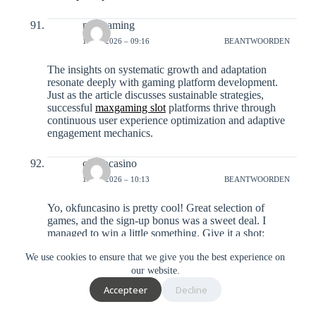
maxgaming
12-01-2026 – 09:16
BEANTWOORDEN
The insights on systematic growth and adaptation
resonate deeply with gaming platform development.
Just as the article discusses sustainable strategies,
successful
maxgaming slot
platforms thrive through
continuous user experience optimization and adaptive
engagement mechanics.
okfuncasino
18-01-2026 – 10:13
BEANTWOORDEN
Yo, okfuncasino is pretty cool! Great selection of
games, and the sign-up bonus was a sweet deal. I
managed to win a little something. Give it a shot:
okfuncasino
We use cookies to ensure that we give you the best experience on
our website.
phjoyclub
Accepteer
Decline
18-01-2026 – 10:13
BEANTWOORDEN