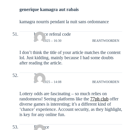
generique kamagra aut rabais
kamagra nourris pendant la nuit sans ordonnance
binance referal code
01-12-2025 – 16:30
BEANTWOORDEN
I don’t think the title of your article matches the content
lol. Just kidding, mainly because I had some doubts
after reading the article.
77ph
03-12-2025 – 14:08
BEANTWOORDEN
Lottery odds are fascinating – so much relies on
randomness! Seeing platforms like the
77ph club
offer
diverse games is interesting; it’s a different kind of
‘chance’ experience. Account security, as they highlight,
is key for any online fun.
Binance