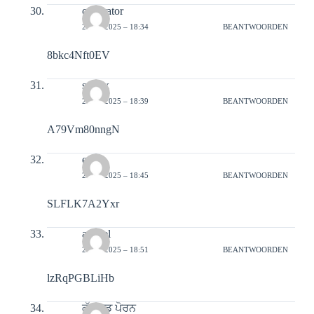
calibrator
21-02-2025 – 18:34
BEANTWOORDEN
8bkc4Nft0EV
syrinx
21-02-2025 – 18:39
BEANTWOORDEN
A79Vm80nngN
etiam
21-02-2025 – 18:45
BEANTWOORDEN
SLFLK7A2Yxr
atweel
21-02-2025 – 18:51
BEANTWOORDEN
lzRqPGBLiHb
ਕੁੱਕਲਡ ਪੋਰਨ