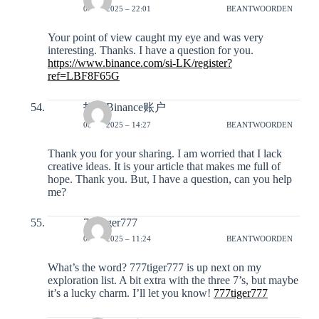
03-12-2025 – 22:01
BEANTWOORDEN
Your point of view caught my eye and was very
interesting. Thanks. I have a question for you.
https://www.binance.com/si-LK/register?
ref=LBF8F65G
打开Binance账户
08-12-2025 – 14:27
BEANTWOORDEN
Thank you for your sharing. I am worried that I lack
creative ideas. It is your article that makes me full of
hope. Thank you. But, I have a question, can you help
me?
777tiger777
09-12-2025 – 11:24
BEANTWOORDEN
What’s the word? 777tiger777 is up next on my
exploration list. A bit extra with the three 7’s, but maybe
it’s a lucky charm. I’ll let you know!
777tiger777