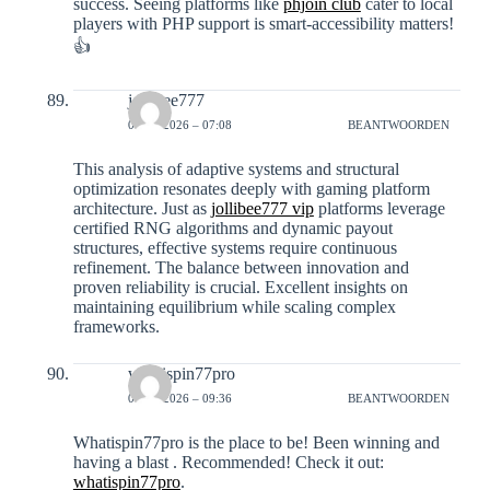
success. Seeing platforms like
phjoin club
cater to local
players with PHP support is smart-accessibility matters!
👍
jollibee777
07-01-2026 – 07:08
BEANTWOORDEN
This analysis of adaptive systems and structural
optimization resonates deeply with gaming platform
architecture. Just as
jollibee777 vip
platforms leverage
certified RNG algorithms and dynamic payout
structures, effective systems require continuous
refinement. The balance between innovation and
proven reliability is crucial. Excellent insights on
maintaining equilibrium while scaling complex
frameworks.
whatispin77pro
07-01-2026 – 09:36
BEANTWOORDEN
Whatispin77pro is the place to be! Been winning and
having a blast . Recommended! Check it out:
whatispin77pro
.