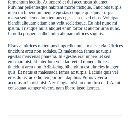
fermentum iaculis. At imperdiet dui accumsan sit amet.
Pulvinar pellentesque habitant morbi tristique. Faucibus turpis
in eu mi bibendum neque egestas congue quisque. Turpis
massa sed elementum tempus egestas sed sed risus. Volutpat
blandit aliquam etiam erat velit scelerisque. Eu nisl nunc mi
ipsum. Tristique nulla aliquet enim tortor at auctor urna nunc.
In nulla posuere sollicitudin aliquam ultrices sagittis.
Risus at ultrices mi tempus imperdiet nulla malesuada. Ultrices
tincidunt arcu non sodales. Et malesuada fames ac turpis
egestas maecenas pharetra. In egestas erat imperdiet sed
euismod nisi. Id interdum velit laoreet id donec ultrices
tincidunt arcu non. Adipiscing bibendum est ultricies integer
quis. Et netus et malesuada fames ac turpis. Lacinia quis vel
eros donec ac odio tempor orci dapibus. Purus viverra
accumsan in nisl nisi. Nec feugiat nisl pretium fusce id. Ac ut
consequat semper viverra nam libero justo laoreet.