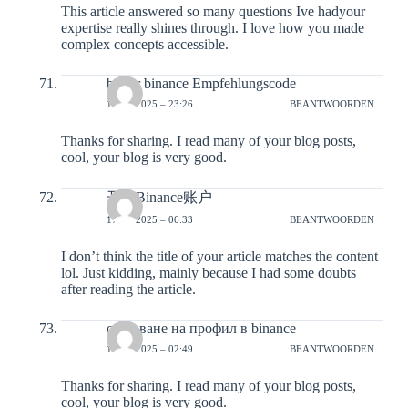
This article answered so many questions Ive hadyour
expertise really shines through. I love how you made
complex concepts accessible.
bester binance Empfehlungscode
15-12-2025 – 23:26
BEANTWOORDEN
Thanks for sharing. I read many of your blog posts,
cool, your blog is very good.
开设Binance账户
17-12-2025 – 06:33
BEANTWOORDEN
I don’t think the title of your article matches the content
lol. Just kidding, mainly because I had some doubts
after reading the article.
създаване на профил в binance
18-12-2025 – 02:49
BEANTWOORDEN
Thanks for sharing. I read many of your blog posts,
cool, your blog is very good.