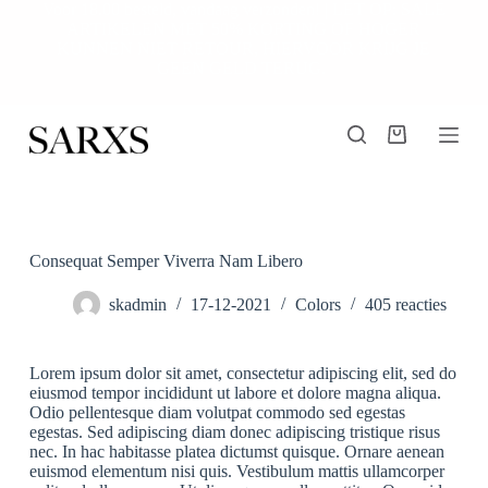
Voor 18.00 besteld, vandaag verzonden! | LET OP: SALE
G
ARTIKELEN MET 50% KORTING OF HOGER
a
KUNNEN NIET RETOUR, HIERVOOR KRIJG JE
n
GEEN GELD TERUG.
a
a
r
d
Winkelwagen
e
i
n
h
o
u
Consequat Semper Viverra Nam Libero
d
skadmin
17-12-2021
Colors
405 reacties
Lorem ipsum dolor sit amet, consectetur adipiscing elit, sed do
eiusmod tempor incididunt ut labore et dolore magna aliqua.
Odio pellentesque diam volutpat commodo sed egestas
egestas. Sed adipiscing diam donec adipiscing tristique risus
nec. In hac habitasse platea dictumst quisque. Ornare aenean
euismod elementum nisi quis. Vestibulum mattis ullamcorper