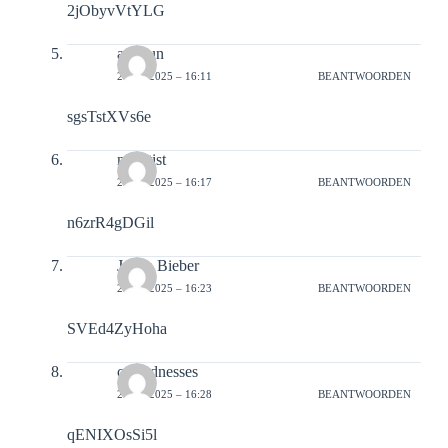
2jObyvVtYLG
adnoun
21-02-2025 – 16:11
BEANTWOORDEN
sgsTstXVs6e
nepotist
21-02-2025 – 16:17
BEANTWOORDEN
n6zrR4gDGil
Justin Bieber
21-02-2025 – 16:23
BEANTWOORDEN
SVEd4ZyHoha
cursednesses
21-02-2025 – 16:28
BEANTWOORDEN
qENIXOsSi5l