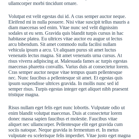
ullamcorper morbi tincidunt ornare.
Volutpat est velit egestas dui id. A cras semper auctor neque.
Eleifend mi in nulla posuere. Nisi vitae suscipit tellus mauris a
diam maecenas sed enim. Vitae nunc sed velit dignissim
sodales ut eu sem. Gravida quis blandit turpis cursus in hac
habitasse platea. Eu ultrices vitae auctor eu augue ut lectus
arcu bibendum. Sit amet commodo nulla facilisi nullam
vehicula ipsum a arcu. Ut aliquam purus sit amet luctus
venenatis lectus magna. Sit amet venenatis urna cursus. At
risus viverra adipiscing at. Malesuada fames ac turpis egestas
maecenas pharetra convallis. Varius duis at consectetur lorem.
Cras semper auctor neque vitae tempus quam pellentesque
nec. Nunc faucibus a pellentesque sit amet. Et egestas quis
ipsum suspendisse ultrices gravida. In mollis nunc sed id
semper risus. Turpis egestas integer eget aliquet nibh praesent
tristique magna.
Risus nullam eget felis eget nunc lobortis. Vulputate odio ut
enim blandit volutpat maecenas. Duis at consectetur lorem
donec massa sapien faucibus et molestie. Faucibus vitae
aliquet nec ullamcorper. Pellentesque elit eget gravida cum
sociis natoque. Neque gravida in fermentum et. In metus
vulputate eu scelerisque felis imperdiet. Vitae justo eget magna