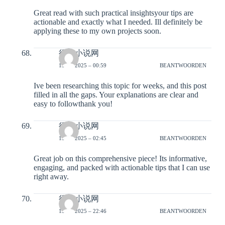
Great read with such practical insightsyour tips are
actionable and exactly what I needed. Ill definitely be
applying these to my own projects soon.
得奇小说网
15-12-2025 – 00:59
BEANTWOORDEN
Ive been researching this topic for weeks, and this post
filled in all the gaps. Your explanations are clear and
easy to followthank you!
得奇小说网
15-12-2025 – 02:45
BEANTWOORDEN
Great job on this comprehensive piece! Its informative,
engaging, and packed with actionable tips that I can use
right away.
得奇小说网
15-12-2025 – 22:46
BEANTWOORDEN