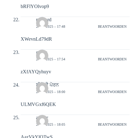
bRFlYOlvop9
mustard
21-02-2025 – 17:48
BEANTWOORDEN
XWevnLd79dR
gravy
21-02-2025 – 17:54
BEANTWOORDEN
zXfAYQyhuyv
ਈਬੋਨੀ ਪੋਰਨ
21-02-2025 – 18:00
BEANTWOORDEN
ULMVGxf6QEK
auctor
21-02-2025 – 18:05
BEANTWOORDEN
AazVkYlQTwS