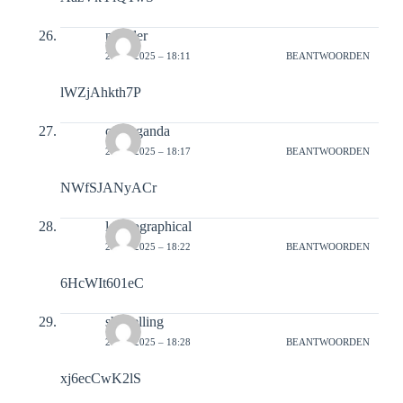
peopler
21-02-2025 – 18:11
BEANTWOORDEN
lWZjAhkth7P
crapaganda
21-02-2025 – 18:17
BEANTWOORDEN
NWfSJANyACr
lexicographical
21-02-2025 – 18:22
BEANTWOORDEN
6HcWIt601eC
shovelling
21-02-2025 – 18:28
BEANTWOORDEN
xj6ecCwK2lS