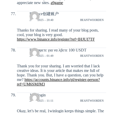
appreciate new sites.
a9game
Binance创建账户
27-12-2025 – 20:40
BEANTWOORDEN
Thanks for sharing. I read many of your blog posts,
cool, your blog is very good.
https://www.binance.info/register?ref=IHJUI7TF
Εγγραφετε για να λβετε 100 USDT
29-12-2025 – 01:49
BEANTWOORDEN
Thank you for your sharing. I am worried that I lack
creative ideas. It is your article that makes me full of
hope. Thank you. But, I have a question, can you help
me?
https://accounts.binance.info/pl/register-person?
ref=UM6SMJM3
1winlogin
29-12-2025 – 11:11
BEANTWOORDEN
Okay, let’s be real, 1winlogin keeps things simple. The