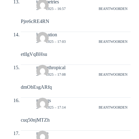
tonometries
21-02-2025 – 16:57
BEANTWOORDEN
Pjre6cRE4RN
lumination
21-02-2025 – 17:03
BEANTWOORDEN
etlIgVqBHsu
philanthropical
21-02-2025 – 17:08
BEANTWOORDEN
dmObEsgARfq
rodings
21-02-2025 – 17:14
BEANTWOORDEN
cuq50njMTZh
nubile