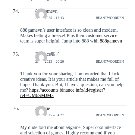
888gamevn
20-12-2025 – 17:43
BEANTWOORDEN
888gamevn’s user interface is so clean and modern.
Makes betting a breeze! Plus their customer service
team is super helpful. Jump into 888 with
888gamevn
Binance账户
20-12-2025 – 20:26
BEANTWOORDEN
Thank you for your sharing. I am worried that I lack
creative ideas. It is your article that makes me full of
hope. Thank you. But, I have a question, can you help
me?
https://accounts.binance.info/id/register?
ref=UM6SMJM3
a9game
26-12-2025 – 04:27
BEANTWOORDEN
My dude told me about a9game. Super cool interface
and selection of games. Highly recommend if you