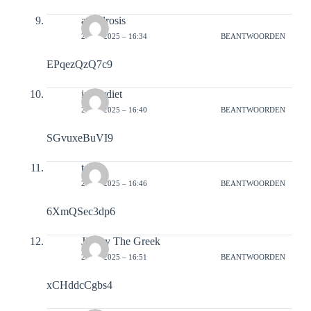
anhidrosis
21-02-2025 – 16:34
BEANTWOORDEN
EPqezQzQ7c9
imperdiet
21-02-2025 – 16:40
BEANTWOORDEN
SGvuxeBuVI9
tortor
21-02-2025 – 16:46
BEANTWOORDEN
6XmQSec3dp6
Jimmy The Greek
21-02-2025 – 16:51
BEANTWOORDEN
xCHddcCgbs4