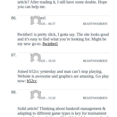
article? After reading it, I still have some doubts. Hope
you can help me.
8winbet1
05-01-2026 – 06:37
BEANTWOORDEN
8winbet1 is pretty slick, I gotta say. The site looks good
and it’s easy to find what you’re looking for. Might be
my new go-to.
8winbet1
b52cc
05-01-2026 – 10:59
BEANTWOORDEN
Joined b52cc yesterday and man can’t stop playing.
Website is awesome and graphics are amazing. Go play
now:
b52cc
phjoin
06-01-2026 – 13:26
BEANTWOORDEN
Solid article! Thinking about bankroll management &
adapting to different game types is key for tournament