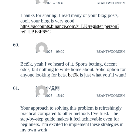
13-12-2025 – 18:40
BEANTWOORDEN
Thanks for sharing. I read many of your blog posts,
cool, your blog is very good.
https://accounts.binance.com/si-LK/register-person?
ref=LBF8F65G
bet9k
14-12-2025 – 09:09
BEANTWOORDEN
Bet9k, yeah I’ve heard of it. Sports betting, decent
odds, but nothing to write home about. Solid option for
anyone looking for bets,
bet9k
is just what you’ll want!
得奇小说网
14-12-2025 – 15:19
BEANTWOORDEN
Your approach to solving this problem is refreshingly
practical compared to other methods I’ve tried. The
step-by-step guide makes it feel achievable even for
beginners. I’m excited to implement these strategies in
my own work.